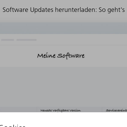
Software Updates herunterladen: So geht's
Alle Videos rund um Downloads in MyTRUMP