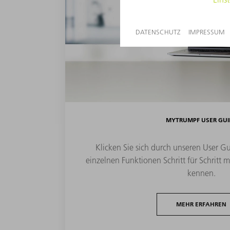
MYTRUMPF USER GUI
Klicken Sie sich durch unseren User Gu
einzelnen Funktionen Schritt für Schritt m
kennen.
MEHR ERFAHREN