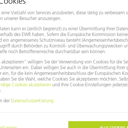
nfach laden Sie aktuellste Updates für Ihre TruTop
Das könnte Sie auch interessieren
ine Factory" unter "Meine Software". Sie gelangen dann auf eine 