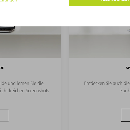
DE
MY
ide und lernen Sie die
Entdecken Sie auch die
it hilfreichen Screenshots
Funk