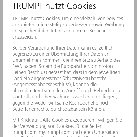
VERANSTALTUNGEN UND TERMINE
NEWSLETTER-ANMELDUNG
MYTRUMPF
SICHERHEITSDATENBLÄTTER
PRODUKTE
MASCHINEN & SYSTEME
LASER
LEISTUNGSELEKTRONIK
ELEKTROWERKZEUGE
SMART FACTORY
SOFTWARE
SERVICES
ANWENDUNGEN
BRANCHEN
UNTERNEHMEN
KARRIERE
STELLENANGEBOTE
UNTERNEHMENSPROFIL
VORSTAND
GESCHÄFTSBERICHT
UNTERNEHMENSGRUNDSÄTZE
COMPLIANCE