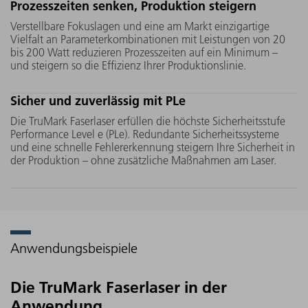
Durch steckbare Laserlichtkabel
Pulsdauer
Prozesszeiten senken, Produktion steigern
können die TruMark Faserlaser
aufeinand
Verstellbare Fokuslagen und eine am Markt einzigartige
Strahlquellen per Plug-and-play
48 unters
Vielfalt an Parameterkombinationen mit Leistungen von 20
unkompliziert in jede
Vielfalt i
bis 200 Watt reduzieren Prozesszeiten auf ein Minimum –
und steigern so die Effizienz Ihrer Produktionslinie.
Produktionslinie integriert
ermöglich
werden. So reduzieren Sie
Bearbeitu
Sicher und zuverlässig mit PLe
Maschinenausfallzeiten auf ein
zahlreich
Minimum.
Die TruMark Faserlaser erfüllen die höchste Sicherheitsstufe
Performance Level e (PLe). Redundante Sicherheitssysteme
und eine schnelle Fehlererkennung steigern Ihre Sicherheit in
der Produktion – ohne zusätzliche Maßnahmen am Laser.
Anwendungsbeispiele
Die TruMark Faserlaser in der
Anwendung