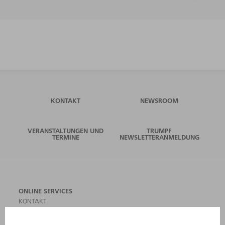
KONTAKT
NEWSROOM
VERANSTALTUNGEN UND
TRUMPF
TERMINE
NEWSLETTERANMELDUNG
ONLINE SERVICES
KONTAKT
ANREGUNGEN, LOB UND KRITIK
STANDORTE