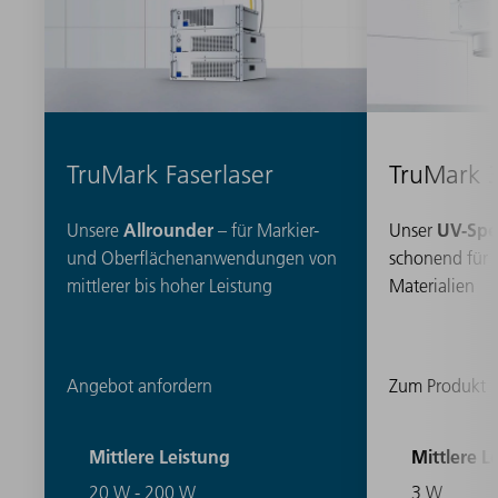
TruMark Faserlaser
TruMark 
Allrounder
UV-Spez
Unsere
– für Markier-
Unser
und Oberflächenanwendungen von
schonend für 
mittlerer bis hoher Leistung
Materialien
Angebot anfordern
Zum Produkt
Mittlere Leistung
Mittlere L
20 W - 200 W
3 W