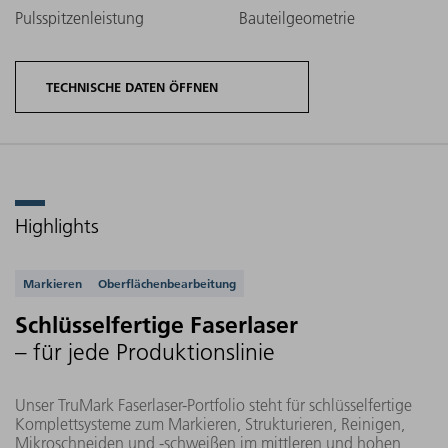
Pulsspitzenleistung
Bauteilgeometrie
TECHNISCHE DATEN ÖFFNEN
Highlights
Produktvarianten
Mittlere
Max.
TruMark
Unterstützte Anwendungen
Leistung
Schriftfeldgröße
Markieren
Oberflächenbearbeitung
Faserlaser
Schlüsselfertige Faserlaser
– für jede Produktionslinie
20 W
TruMark 5020
Unser TruMark Faserlaser-Portfolio steht für schlüsselfertige
Komplettsysteme zum Markieren, Strukturieren, Reinigen,
290 mm x 290
Mikroschneiden und -schweißen im mittleren und hohen