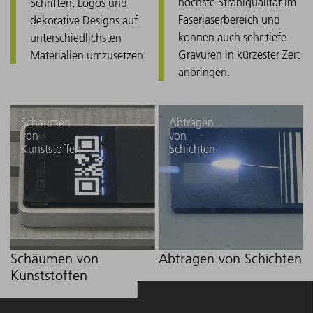
höchste Strahlqualität im
Schriften, Logos und
Faserlaserbereich und
dekorative Designs auf
können auch sehr tiefe
unterschiedlichsten
Gravuren in kürzester Zeit
Materialien umzusetzen.
anbringen.
Schäumen
Abtragen
von
von
Kunststoffen
Schichten
Schäumen von
Abtragen von Schichten
Kunststoffen