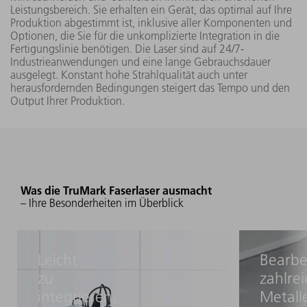
mm bei
Leistungsbereich. Sie erhalten ein Gerät, das optimal auf Ihre
Brennweite 420
Produktion abgestimmt ist, inklusive aller Komponenten und
Optionen, die Sie für die unkomplizierte Integration in die
mm
Fertigungslinie benötigen. Die Laser sind auf 24/7-
50 W
TruMark 5050
Industrieanwendungen und eine lange Gebrauchsdauer
ausgelegt. Konstant hohe Strahlqualität auch unter
herausfordernden Bedingungen steigert das Tempo und den
Output Ihrer Produktion.
TruMark 7050
(L042)
285 mm x 285
200 W
mm
Was die TruMark Faserlaser ausmacht
– Ihre Besonderheiten im Überblick
TruMark 7050
(L051)
Leicht
Bearbe
zu
zahlrei
integrieren,
Metall