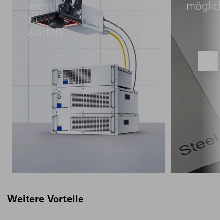
leicht
möglic
zu
warten
Weitere Vorteile