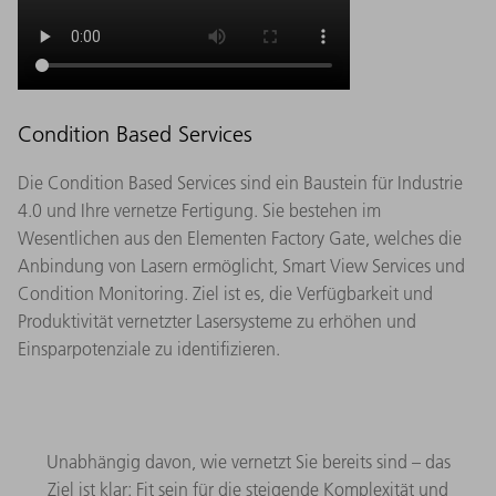
Condition Based Services
Die Condition Based Services sind ein Baustein für Industrie
4.0 und Ihre vernetze Fertigung. Sie bestehen im
Wesentlichen aus den Elementen Factory Gate, welches die
Anbindung von Lasern ermöglicht, Smart View Services und
Condition Monitoring. Ziel ist es, die Verfügbarkeit und
Produktivität vernetzter Lasersysteme zu erhöhen und
Einsparpotenziale zu identifizieren.
Unabhängig davon, wie vernetzt Sie bereits sind – das
Ziel ist klar: Fit sein für die steigende Komplexität und