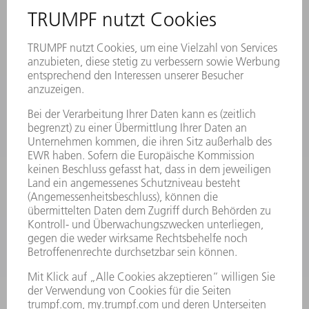
STANDORTE
VERANSTALTUNGEN UND TERMINE
NEWSLETTER-ANMELDUNG
MYTRUMPF
SICHERHEITSDATENBLÄTTER
PRODUKTE
MASCHINEN & SYSTEME
LASER
LEISTUNGSELEKTRONIK
ELEKTROWERKZEUGE
SMART FACTORY
SOFTWARE
SERVICES
ANWENDUNGEN
BRANCHEN
UNTERNEHMEN
KARRIERE
STELLENANGEBOTE
UNTERNEHMENSPROFIL
VORSTAND
GESCHÄFTSBERICHT
UNTERNEHMENSGRUNDSÄTZE
COMPLIANCE