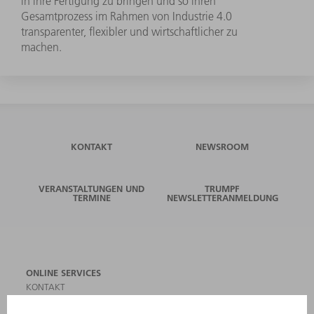
in ihre Fertigung zu bringen und so ihren
Gesamtprozess im Rahmen von Industrie 4.0
transparenter, flexibler und wirtschaftlicher zu
machen.
KONTAKT
NEWSROOM
VERANSTALTUNGEN UND
TRUMPF
TERMINE
NEWSLETTERANMELDUNG
ONLINE SERVICES
KONTAKT
ANREGUNGEN, LOB UND KRITIK