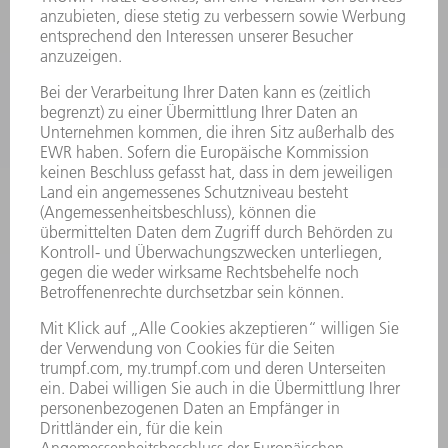
MYTRUMPF
SICHERHEITSDATENBLÄTTER
PRODUKTE
MASCHINEN & SYSTEME
LASER
LEISTUNGSELEKTRONIK
ELEKTROWERKZEUGE
SMART FACTORY
SOFTWARE
SERVICES
ANWENDUNGEN
BRANCHEN
UNTERNEHMEN
KARRIERE
STELLENANGEBOTE
UNTERNEHMENSPROFIL
VORSTAND
GESCHÄFTSBERICHT
UNTERNEHMENSGRUNDSÄTZE
COMPLIANCE
HINWEISGEBERSYSTEM
SECURITY