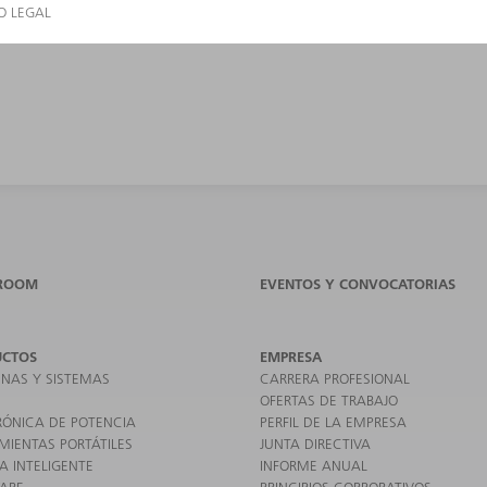
ROOM
EVENTOS Y CONVOCATORIAS
UCTOS
EMPRESA
NAS Y SISTEMAS
CARRERA PROFESIONAL
OFERTAS DE TRABAJO
RÓNICA DE POTENCIA
PERFIL DE LA EMPRESA
MIENTAS PORTÁTILES
JUNTA DIRECTIVA
A INTELIGENTE
INFORME ANUAL
ARE
PRINCIPIOS CORPORATIVOS