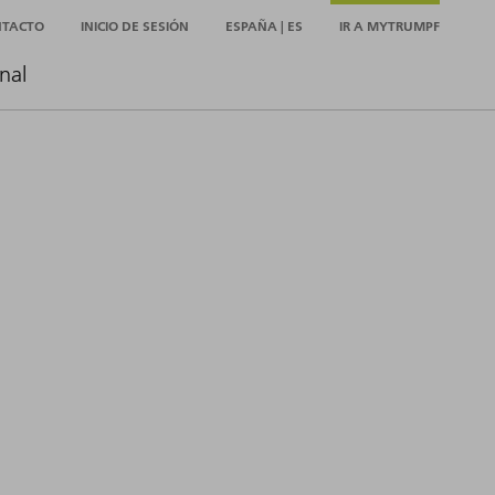
NTACTO
INICIO DE SESIÓN
ESPAÑA | ES
IR A MYTRUMPF
nal