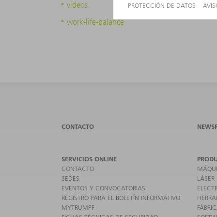
videos
work-life-balance
CONTACTO
NEWS
SERVICIOS ONLINE
PROD
CONTACTO
MÁQUI
SEDES
LÁSER
EVENTOS Y CONVOCATORIAS
ELECT
REGISTRO PARA EL BOLETÍN INFORMATIVO
HERRA
MYTRUMPF
FÁBRIC
FICHAS TÉCNICAS DE SEGURIDAD
SOFTW