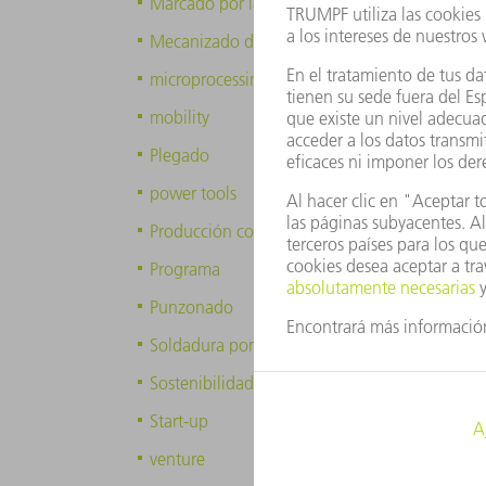
Marcado por láser
Mecanizado de láser y punzonado
microprocessing
mobility
Plegado
power tools
Producción conectada en red
Programa
Punzonado
Soldadura por láser
Sostenibilidad
Start-up
venture