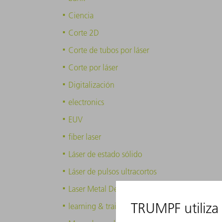
Ciencia
Corte 2D
Corte de tubos por láser
Corte por láser
Digitalización
electronics
EUV
fiber laser
Láser de estado sólido
Láser de pulsos ultracortos
Laser Metal Deposition
learning & training