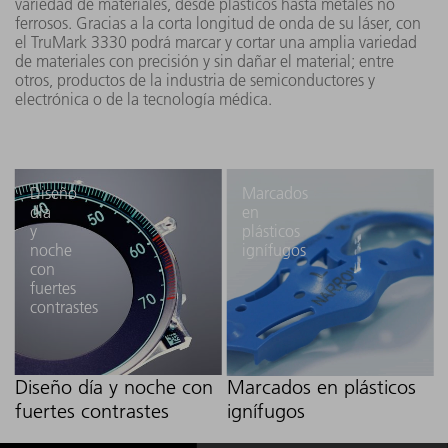
variedad de materiales, desde plásticos hasta metales no
ferrosos. Gracias a la corta longitud de onda de su láser, con
el TruMark 3330 podrá marcar y cortar una amplia variedad
de materiales con precisión y sin dañar el material; entre
otros, productos de la industria de semiconductores y
electrónica o de la tecnología médica.
Diseño
Marcados
día
en
y
plásticos
noche
ignífugos
con
fuertes
contrastes
Diseño día y noche con
Marcados en plásticos
fuertes contrastes
ignífugos