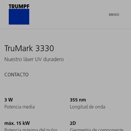
MENÚ
TruMark 3330
Nuestro láser UV duradero
CONTACTO
3 W
355 nm
Potencia media
Longitud de onda
máx. 15 kW
2D
Potencia máxima del pulso
Geometría de componente