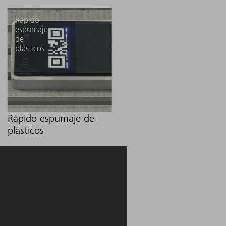
Rápido
espumaje
de
plásticos
Rápido espumaje de
plásticos