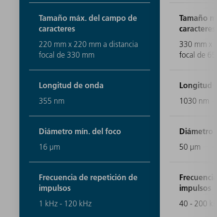
Tamaño máx. del campo de
Tamaño má
caracteres
caracteres
220 mm x 220 mm a distancia
330 mm x 3
focal de 330 mm
focal de 6
Longitud de onda
Longitud 
355 nm
1030 nm
Diámetro mín. del foco
Diámetro m
16 μm
50 μm
Frecuencia de repetición de
Frecuencia
impulsos
impulsos
1 kHz - 120 kHz
40 - 200 k