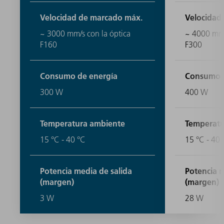
Velocidad de marcado máx.
Velocidad
~ 3000 mm/s con la óptica
~ 4000 mm/
F160
F300
Consumo de energía
Consumo d
300 W
400 W
Temperatura ambiente
Temperatu
15 °C - 40 °C
15 °C - 40 
Potencia media de salida
Potencia m
(margen)
(margen)
3 W
28 W