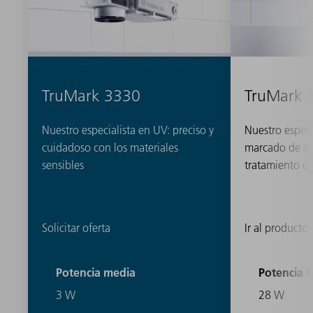
TruMark 3330
TruMark 
Nuestro especialista en UV: preciso y
Nuestro especi
cuidadoso con los materiales
marcado de alt
sensibles
tratamiento de
Solicitar oferta
Ir al producto
Potencia media
Potencia 
3 W
28 W