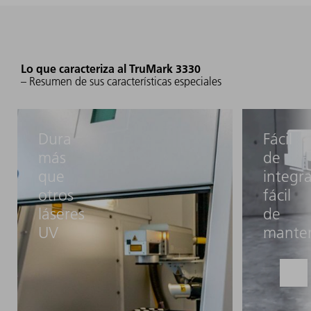
Lo que caracteriza al TruMark 3330
– Resumen de sus características especiales
Dura
Fácil
más
de
que
integra
otros
fácil
láseres
de
UV
mante