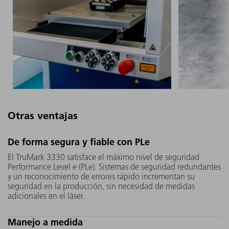
Otras ventajas
El cristal UV en el interior del
Gracias a
De forma segura y fiable con PLe
TruMark 3330 es más grande
óptica en
El TruMark 3330 satisface el máximo nivel de seguridad
que el de la competencia.
3330 se p
Performance Level e (PLe). Sistemas de seguridad redundantes
Además, el motor "Micro
sustituir 
y un reconocimiento de errores rápido incrementan su
seguridad en la producción, sin necesidad de medidas
Mover" desarrollado por
línea de 
adicionales en el láser.
TRUMPF lo desplaza de tal
que enchu
manera que el láser impacta de
mínimo lo
Manejo a medida
forma alterna en diferentes
inactivid