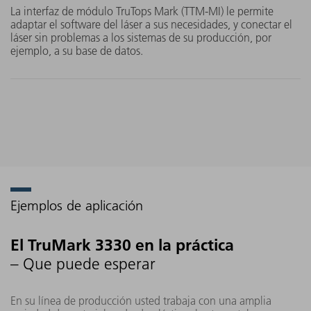
puntos. De este modo, podrá
La interfaz de módulo TruTops Mark (TTM-MI) le permite
adaptar el software del láser a sus necesidades, y conectar el
beneficiarse de una larga vida
láser sin problemas a los sistemas de su producción, por
útil y una gran durabilidad.
ejemplo, a su base de datos.
Ejemplos de aplicación
El TruMark 3330 en la práctica
– Que puede esperar
En su línea de producción usted trabaja con una amplia