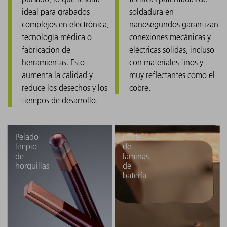
ideal para grabados
soldadura en
complejos en electrónica,
nanosegundos garantizan
tecnología médica o
conexiones mecánicas y
fabricación de
eléctricas sólidas, incluso
herramientas. Esto
con materiales finos y
aumenta la calidad y
muy reflectantes como el
reduce los desechos y los
cobre.
tiempos de desarrollo.
Pelado
Corte
limpio
de
de
láminas
horquillas
de
batería