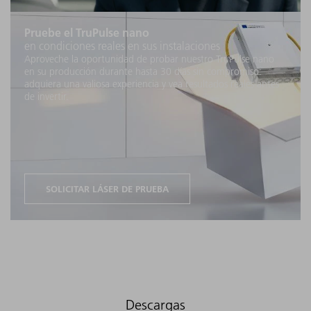
Pruebe el TruPulse nano
en condiciones reales en sus instalaciones
Aproveche la oportunidad de probar nuestro TruPulse nano
en su producción durante hasta 30 días sin compromiso:
adquiera una valiosa experiencia y vea resultados reales antes
de invertir.
SOLICITAR LÁSER DE PRUEBA
Descargas