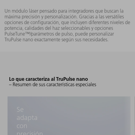
TruPulse
1002 nano
Un módulo láser pensado para integradores que buscan la
(FK10-EP)
máxima precisión y personalización. Gracias a las versátiles
opciones de configuración, que incluyen diferentes niveles de
20 W
potencia, calidades del haz seleccionables y opciones
PulseTune™/parámetros de pulso, puede personalizar
347 mm
TruPulse
TruPulse nano exactamente según sus necesidades.
201 mm
1002 nano
(FK10-HS)
mm
< 1,3
TruPulse
50 W
1005 nano
Lo que caracteriza al TruPulse nano
(FK10-HS)
– Resumen de sus características especiales
377 mm
Se
TruPulse
100 W
249 mm
1010 nano
adapta
(FK10-EP)
115 m
con
precisión