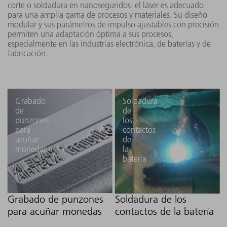
corte o soldadura en nanosegundos: el láser es adecuado
(FK10-EP)
133 m
para una amplia gama de procesos y materiales. Su diseño
modular y sus parámetros de impulso ajustables con precisión
permiten una adaptación óptima a sus procesos,
especialmente en las industrias electrónica, de baterías y de
447 mm
fabricación.
TruPulse
300 W
417 mm
2030 nano
(FK10-EP)
mm
Grabado
Soldadura
de
de
TruPulse
punzones
los
500 W
2050 nano
para
contactos
(FK10-EP)
acuñar
de
622 mm
monedas
la
482 mm
batería
177 m
TruPulse
600 W
2060 nano
(FK10-EP)
Grabado de punzones
Soldadura de los
para acuñar monedas
contactos de la batería