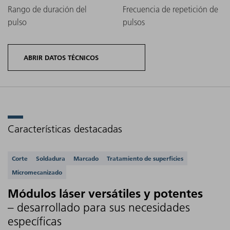
Rango de duración del
Frecuencia de repetición de
pulso
pulsos
ABRIR DATOS TÉCNICOS
Características destacadas
Variantes
Potencia
Dimens
de
Calidad
Aplicaciones compatibles
media
(Anc
Corte
Soldadura
Marcado
Tratamiento de superficies
producto
del haz
de
Alt
Micromecanizado
TruPulse
(M²)
salida
Profu
nano
Módulos láser versátiles y potentes
– desarrollado para sus necesidades
específicas