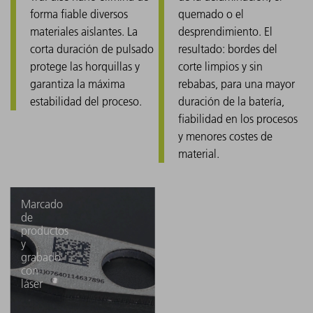
forma fiable diversos
quemado o el
materiales aislantes. La
desprendimiento. El
corta duración de pulsado
resultado: bordes del
protege las horquillas y
corte limpios y sin
garantiza la máxima
rebabas, para una mayor
estabilidad del proceso.
duración de la batería,
fiabilidad en los procesos
y menores costes de
material.
Marcado
de
productos
y
grabado
con
láser