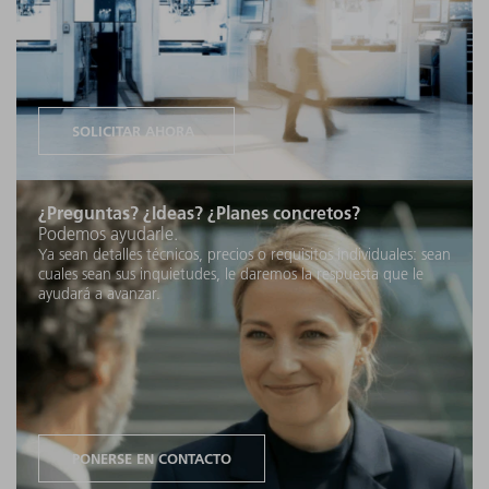
SOLICITAR AHORA
¿Preguntas? ¿Ideas? ¿Planes concretos?
Podemos ayudarle.
Ya sean detalles técnicos, precios o requisitos individuales: sean
cuales sean sus inquietudes, le daremos la respuesta que le
ayudará a avanzar.
PONERSE EN CONTACTO