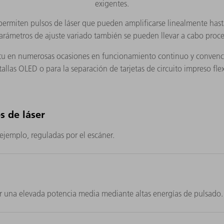
exigentes.
, permiten pulsos de láser que pueden amplificarse linealmente has
parámetros de ajuste variado también se pueden llevar a cabo proc
n situ en numerosas ocasiones en funcionamiento continuo y conven
ntallas OLED o para la separación de tarjetas de circuito impreso f
s de láser
 ejemplo, reguladas por el escáner.
zar una elevada potencia media mediante altas energías de pulsado.