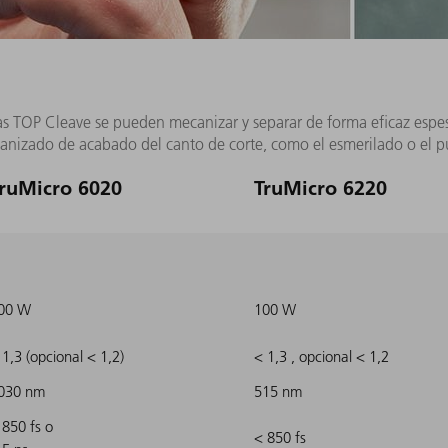
cas TOP Cleave se pueden mecanizar y separar de forma eficaz esp
canizado de acabado del canto de corte, como el esmerilado o el p
ruMicro 6020
TruMicro 6220
00 W
100 W
 1,3 (opcional < 1,2)
< 1,3 , opcional < 1,2
030 nm
515 nm
 850 fs o
< 850 fs