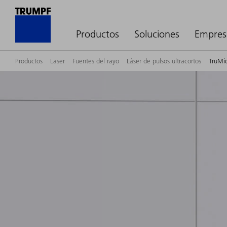
Productos
Soluciones
Empres
Productos
Laser
Fuentes del rayo
Láser de pulsos ultracortos
TruMic