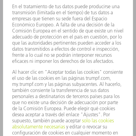
HERRAMIENTAS PORTÁTILES
FÁBRICA INTELIGENTE
SOFTWARE
SERVICIOS
APLICACIONES
SECTORES
EMPRESA
CARRERA PROFESIONAL
OFERTAS DE TRABAJO
PERFIL DE LA EMPRESA
JUNTA DIRECTIVA
INFORME ANUAL
PRINCIPIOS CORPORATIVOS
CUMPLIMIENTO
SISTEMA DE INFORMADORES
SEGURIDAD
COMUNICADOS DE PRENSA
REVISTAS
SOSTENIBILIDAD
MEDIO AMBIENTE Y CLIMA
SOCIEDAD Y EMPRESA
GESTIÓN EMPRESARIAL