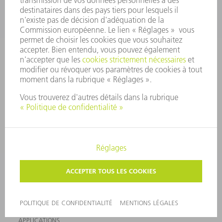
MANIFESTATIONS ET DATES
ABONNEMENT À LA
À RETENIR
NEWSLETTER TRUMPF
SERVICES EN LIGNE
CONTACT
SITES
MANIFESTATIONS ET DATES À RETENIR
INSCRIPTION À LA NEWSLETTER
MYTRUMPF
FICHES DE DONNÉES DE SÉCURITÉ
PRODUITS
MACHINES & SYSTÈMES
LASER
ELECTRONIQUE DE PUISSANCE
OUTILS ÉLECTRIQUES
SMART FACTORY
LOGICIEL
SERVICES
APPLICATIONS