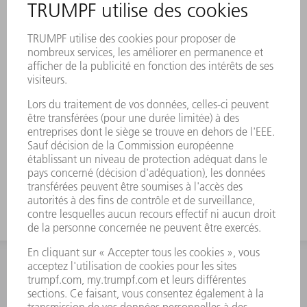
“We make Industry 4.0
easier to grasp”
CONTACT
NEWSROOM