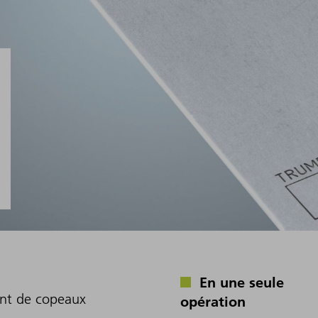
En une seule
ent de copeaux
opération