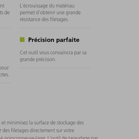
nt
L'écrouissage du matériau
ts de
permet d'obtenir une grande
résistance des filetages.
Précision parfaite
Cet outil vous convaincra par sa
grande précision.
 pour
otes.
et minimisez la surface de stockage des
 des filetages directement sur votre
 poinçonneuse-laser. L'outil de taraudage par