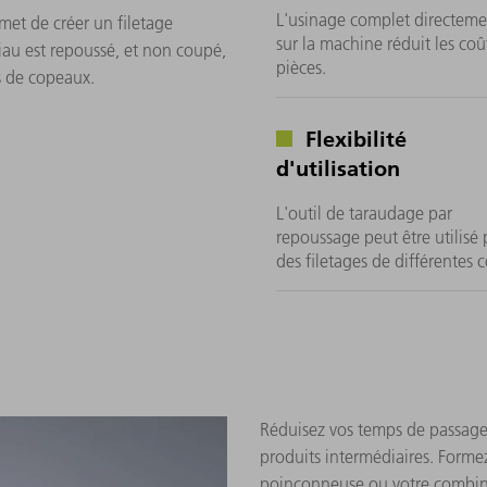
L'usinage complet directeme
met de créer un filetage
sur la machine réduit les coû
au est repoussé, et non coupé,
pièces.
s de copeaux.
Flexibilité
d'utilisation
L'outil de taraudage par
repoussage peut être utilisé
des filetages de différentes c
Réduisez vos temps de passage 
produits intermédiaires. Formez
poinçonneuse ou votre combiné