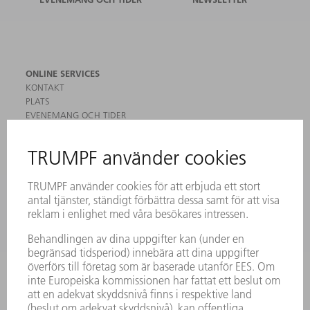
ONLINE SERVICES
KONTAKT
PLATS
EVENEMANG OCH TIDER
REGISTRERING FÖR NYHETSBREV
MYTRUMPF
SÄKERHETSDATABLAD
PRODUKTER
MASKINER & SYSTEM
LASER
KRAFTELEKTRONIK
ELVERKTYG
SMART FACTORY
MJUKVARA
SERVICES
TILLÄMPNINGAR
BRANSCHER
FÖRETAG