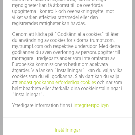
KARRIÄR
LEDIGA TJÄNSTER
FÖRETAGSPROFIL
STYRELSE
VERKSAMHETSBERÄTTELSE
FÖRETAGSPRINCIPER
ÖVERENSSTÄMMELSE
RÅDGIVARSYSTEM
SECURITY
PRESSMEDDELANDEN
MAGASIN
HÅLLBARHET
MILJÖ & KLIMAT
SOCIALT & SAMHÄLLE
FÖRETAGSMANAGEMENT