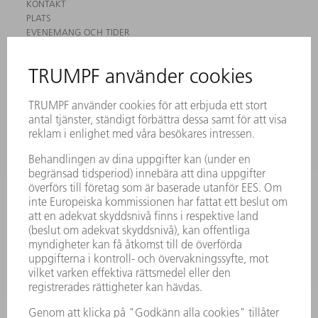
KONTAKT
PLATS
EVENEMANG OCH TIDER
REGISTRERING FÖR NYHETSBREV
MYTRUMPF
SÄKERHETSDATABLAD
PRODUKTER
MASKINER & SYSTEM
LASER
KRAFTELEKTRONIK
ELVERKTYG
SMART FACTORY
MJUKVARA
SERVICES
TILLÄMPNINGAR
BRANSCHER
FÖRETAG
KARRIÄR
LEDIGA TJÄNSTER
FÖRETAGSPROFIL
STYRELSE
VERKSAMHETSBERÄTTELSE
FÖRETAGSPRINCIPER