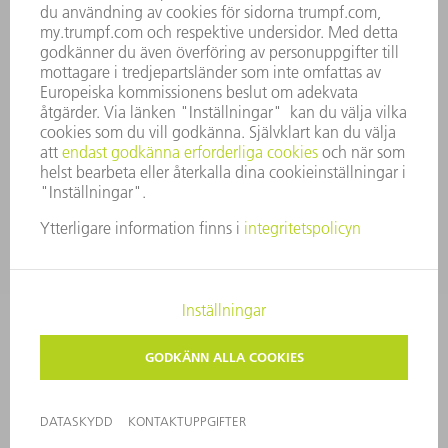
ÖVERENSSTÄMMELSE
RÅDGIVARSYSTEM
SECURITY
PRESSMEDDELANDEN
MAGASIN
HÅLLBARHET
MILJÖ & KLIMAT
SOCIALT & SAMHÄLLE
FÖRETAGSMANAGEMENT
KONTAKTUPPGIFTER
DATASKYDD
COPYRIGHT
PRIVATA INSTÄLLNINGAR
© 2026 TRUMPF