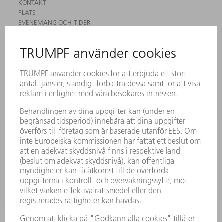
KONTAKT
PLATS
EVENEMANG OCH TIDER
REGISTRERING FÖR NYHETSBREV
MYTRUMPF
SÄKERHETSDATABLAD
PRODUKTER
MASKINER & SYSTEM
LASER
KRAFTELEKTRONIK
ELVERKTYG
SMART FACTORY
MJUKVARA
SERVICES
TILLÄMPNINGAR
BRANSCHER
FÖRETAG
KARRIÄR
LEDIGA TJÄNSTER
FÖRETAGSPROFIL
STYRELSE
VERKSAMHETSBERÄTTELSE
FÖRETAGSPRINCIPER