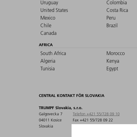
Uruguay
Colombia
United States
Costa Rica
Mexico
Peru
Chile
Brazil
Canada
AFRICA
South Africa
Morocco
Algeria
Kenya
Tunisia
Egypt
CENTRAL KONTAKT FÖR SLOVAKIA
TRUMPF Slovakia, s.r.o.
Galgovecka 7
Telefon +421 55/728 09 10
04011 Kosice
Fax +421 55/728 09 22
Slovakia
info@sk.trumpf.com