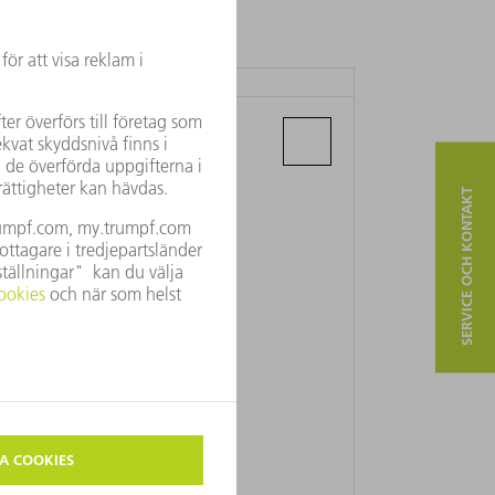
TRUMPF SLOVAKIA, S.R.O.
Galgovecka 7
04011 Kosice
SERVICE OCH KONTAKT