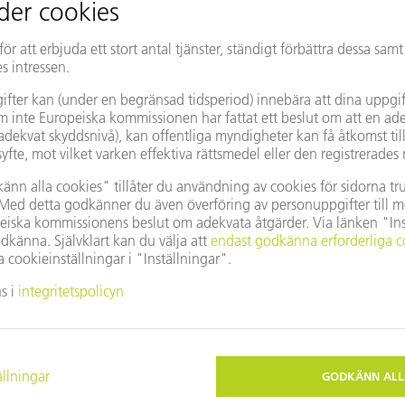
Ändra land/region
vända Google Maps?
u inte har godkänt våra cookies. Anpassa dina
Privata
nställningar
.