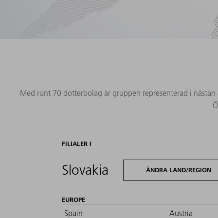
Med runt 70 dotterbolag är gruppen representerad i nästan al
Ö
FILIALER I
Slovakia
ÄNDRA LAND/REGION
EUROPE
Spain
Austria