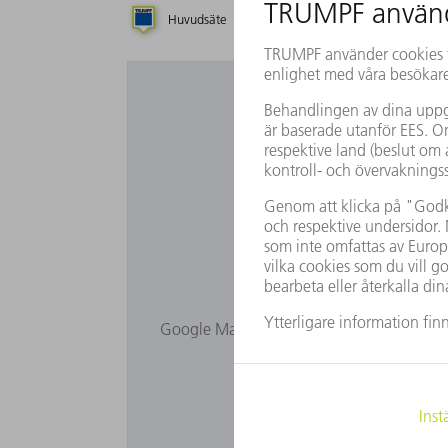
Huvudsäte
Dotterbolag
Byrå
Vill du an
Google Maps visas inte för dig eftersom d
i