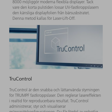
8000 möjliggör moderna flexibla displayer. Tack
vare den korta pulstiden lossar UV-fastkroppslasern
den känsliga displayfolien från bärsusbstratet.
Denna metod kallas för Laser-Lift-Off.
TruControl
TruControl är den snabba och lättanvända styrningen
för TRUMPF fastkroppslaser. Den reglerar lasereffekten
i realtid för reproducerbara resultat. TruControl
administrerar, styr och visualiserar
gränssnittskonfigurationen. Du får fördel av enhetlig