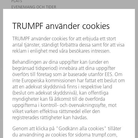
PLATS
EVENEMANG OCH TIDER
REGISTRERING FÖR NYHETSBREV
MYTRUMPF
SÄKERHETSDATABLAD
PRODUKTER
MASKINER & SYSTEM
LASER
KRAFTELEKTRONIK
ELVERKTYG
SMART FACTORY
MJUKVARA
SERVICES
TILLÄMPNINGAR
BRANSCHER
FÖRETAG
KARRIÄR
LEDIGA TJÄNSTER
FÖRETAGSPROFIL
STYRELSE
VERKSAMHETSBERÄTTELSE
FÖRETAGSPRINCIPER
ÖVERENSSTÄMMELSE