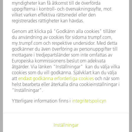
KARRIÄR
LEDIGA TJÄNSTER
FÖRETAGSPROFIL
STYRELSE
VERKSAMHETSBERÄTTELSE
FÖRETAGSPRINCIPER
ÖVERENSSTÄMMELSE
RÅDGIVARSYSTEM
SECURITY
PRESSMEDDELANDEN
MAGASIN
HÅLLBARHET
MILJÖ & KLIMAT
SOCIALT & SAMHÄLLE
FÖRETAGSMANAGEMENT
KONTAKTUPPGIFTER
DATASKYDD
COPYRIGHT