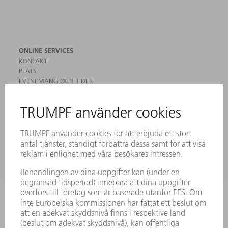
ONLINE SERVICES
KONTAKT
PLATS
EVENEMANG OCH TIDER
REGISTRERING FÖR NYHETSBREV
MYTRUMPF
SÄKERHETSDATABLAD
PRODUKTER
MASKINER & SYSTEM
LASER
KRAFTELEKTRONIK
ELVERKTYG
SMART FACTORY
MJUKVARA
SERVICES
TILLÄMPNINGAR
BRANSCHER
FÖRETAG