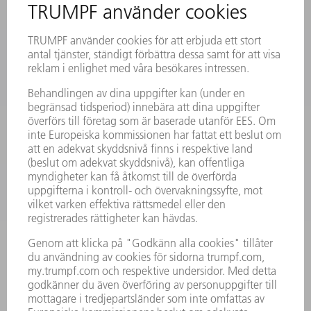
SÄKERHETSDATABLAD
PRODUKTER
MASKINER & SYSTEM
LASER
KRAFTELEKTRONIK
ELVERKTYG
SMART FACTORY
MJUKVARA
SERVICES
TILLÄMPNINGAR
BRANSCHER
FÖRETAG
KARRIÄR
LEDIGA TJÄNSTER
FÖRETAGSPROFIL
STYRELSE
VERKSAMHETSBERÄTTELSE
FÖRETAGSPRINCIPER
ÖVERENSSTÄMMELSE
RÅDGIVARSYSTEM
SECURITY
PRESSMEDDELANDEN