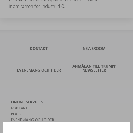
inom ramen för Industri 4.0.
KONTAKT
NEWSROOM
ANMÄLAN TILL TRUMPF
EVENEMANG OCH TIDER
NEWSLETTER
ONLINE SERVICES
KONTAKT
PLATS
EVENEMANG OCH TIDER
REGISTRERING FÖR NYHETSBREV
MYTRUMPF