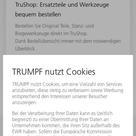
TruShop: Ersatzteile und Werkzeuge
bequem bestellen
Bestellen Sie Original Teile, Stanz- und
Biegewerkzeuge direkt im TruShop.
Dank Bestellübersicht immer mit dem notwendigen
Überblick.​
MEHR ERFAHREN