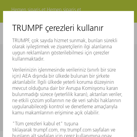
Hemen sipariş et
Hemen sipariş et
Şimdi ücretsiz olarak MyTRUMPF'a kaydolun.
Bunu biliyor muydunuz? E-mağazayı kullanabilmek için bir
MyTRUMPF kullanıcı hesabına ihtiyaç duyarsınız. Yalnızca
birkaç dakika içinde ücretsiz olarak kaydolun.
ŞIMDI KAYDOLUN