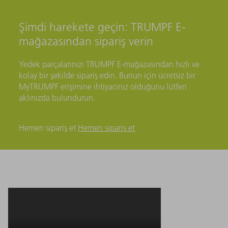
Şimdi harekete geçin: TRUMPF E-
mağazasından sipariş verin
Yedek parçalarınızı TRUMPF E-mağazasından hızlı ve
kolay bir şekilde sipariş edin. Bunun için ücretsiz bir
MyTRUMPF erişimine ihtiyacınız olduğunu lütfen
aklınızda bulundurun.
Hemen sipariş et
Hemen sipariş et