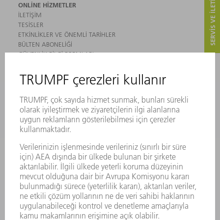
SERVIS VE ILETIŞIM
ONLINE HIZMETLER
İLETIŞIM
TESISLER
ETKINLIKLER VE ÖNEMLI TARIHLER
BÜLTEN ABONELIĞI
GÜVENLIK BILGI FORMLARI
ÜRÜNLER
MAKINALAR VE SISTEMLER
LAZER
GÜÇ ELEKTRONIĞI SISTEMI
ELEKTRIKLI ALETLER
SMART FACTORY
YAZILIM
SERVISLER
UYGULAMALAR
SEKTÖRLER
ŞIRKET
KARIYER
SUNULAN POZISYONLAR
ŞIRKET PROFILI
YÖNETIM
FAALIYET RAPORU