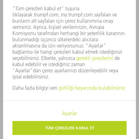
ŞIRKET PRENSIPLERI
MEVZUATLARA UYUM
BILDIRIM SISTEMI
GÜVENLIK
BASIN BÜLTENLERI
DERGILER
SÜRDÜRÜLEBILIRLIK
ÇEVRE VE IKLIM
SOSYAL VE TOPLUMSAL KONULAR
ŞIRKET YÖNETIMI
YAYIN HAKLARI
GIZLILIK
TELIF HAKKI VE TESCILLI MARKA
KULLANIM KOŞULLARI
ŞARTLAR & KOŞULLAR
GIZLILIK AYARLARI