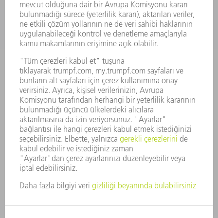
SUNULAN POZISYONLAR
ŞIRKET PROFILI
YÖNETIM
FAALIYET RAPORU
ŞIRKET PRENSIPLERI
MEVZUATLARA UYUM
BILDIRIM SISTEMI
GÜVENLIK
BASIN BÜLTENLERI
DERGILER
SÜRDÜRÜLEBILIRLIK
ÇEVRE VE IKLIM
SOSYAL VE TOPLUMSAL KONULAR
ŞIRKET YÖNETIMI
YAYIN HAKLARI
GIZLILIK