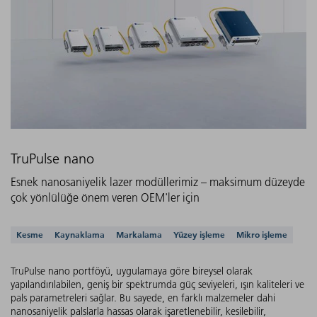
TruPulse nano
Esnek nanosaniyelik lazer modüllerimiz – maksimum düzeyde
çok yönlülüğe önem veren OEM'ler için
Desteklenen uygulamalar
Kesme
Kaynaklama
Markalama
Yüzey işleme
Mikro işleme
TruPulse nano portföyü, uygulamaya göre bireysel olarak
yapılandırılabilen, geniş bir spektrumda güç seviyeleri, ışın kaliteleri ve
pals parametreleri sağlar. Bu sayede, en farklı malzemeler dahi
nanosaniyelik palslarla hassas olarak işaretlenebilir, kesilebilir,