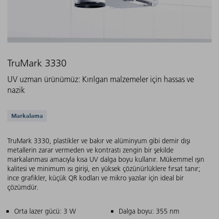
TruMark 3330
UV uzman ürünümüz: Kırılgan malzemeler için hassas ve
nazik
Desteklenen uygulamalar
Markalama
TruMark 3330, plastikler ve bakır ve alüminyum gibi demir dışı
metallerin zarar vermeden ve kontrastı zengin bir şekilde
markalanması amacıyla kısa UV dalga boyu kullanır. Mükemmel ışın
kalitesi ve minimum ısı girişi, en yüksek çözünürlüklere fırsat tanır;
ince grafikler, küçük QR kodları ve mikro yazılar için ideal bir
çözümdür.
Ana özellikler
Orta lazer gücü: 3 W
Dalga boyu: 355 nm