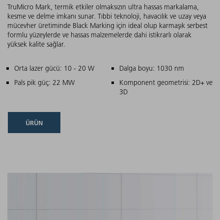
TruMicro Mark, termik etkiler olmaksızın ultra hassas markalama,
kesme ve delme imkanı sunar. Tıbbi teknoloji, havacılık ve uzay veya
mücevher üretiminde Black Marking için ideal olup karmaşık serbest
formlu yüzeylerde ve hassas malzemelerde dahi istikrarlı olarak
yüksek kalite sağlar.
Ana özellikler
Orta lazer gücü: 10 - 20 W
Dalga boyu: 1030 nm
Pals pik güç: 22 MW
Komponent geometrisi: 2D+ ve
3D
ÜRÜN