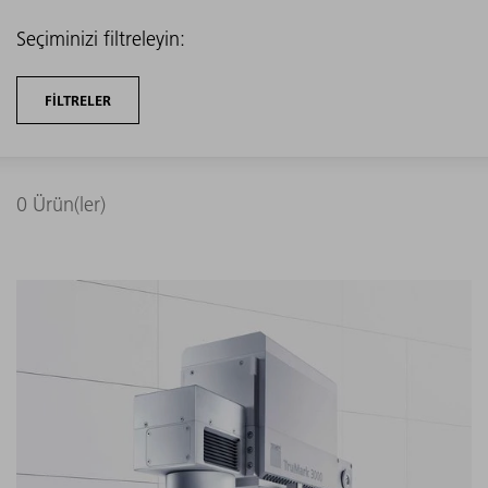
Seçiminizi filtreleyin:
FILTRELER
0
Ürün(ler)