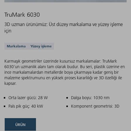
TruMark 6030
3D uzman ürünümüz: Üst düzey markalama ve yüzey işleme
için
Desteklenen uygulamalar
Markalama
Yüzey işleme
Karmaşık geometriler üzerinde kusursuz markalamalar: TruMark
6030'un uzmanlık alanı tam olarak budur. Bu seri, plastik üzerine en
ince markalamalardan metallerde boya çıkarmaya kadar geniş bir
malzeme spektrumunu en yüksek proses kararlılığı ve 3D özelliği ile
kapsar.
Ana özellikler
Orta lazer gücü: 28 W
Dalga boyu: 1030 nm
Pals pik güç: 40 kW
Komponent geometrisi: 3D
ÜRÜN