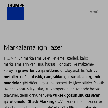
MENÜ
Markalama için lazer
TRUMPF'un markalama ve etiketleme lazerleri, kalıcı
markalamaların yanı sıra, hassas, kontrastlı ve malzemeyi
gravürler ve işaretlemeler
koruyan
oluşturabilir. Yalnızca
metalleri
plastik, cam, silikon, seramik
organik
değil,
ve
maddeler
gibi diğer birçok malzemeyi de işleyebilirler. Plastik
üzerine kontrastlı yazılar, 3D komponentler üzerinde hassas
yüksek çözünürlüklü siyah
gravürler, derin gravürler veya
işaretlemeler (Black Marking)
: UV lazerler, fiber lazerler ve
ultra kısa palslı lazerler aracılığıyla TRUMPF, seri üretim de