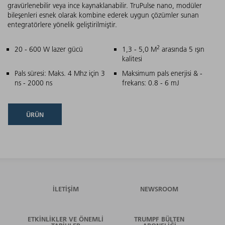
gravürlenebilir veya ince kaynaklanabilir. TruPulse nano, modüler
bileşenleri esnek olarak kombine ederek uygun çözümler sunan
entegratörlere yönelik geliştirilmiştir.
2
Ana özellikler
20 - 600 W lazer gücü
1,3 - 5,0 M
arasında 5 ışın
kalitesi
Pals süresi: Maks. 4 Mhz için 3
Maksimum pals enerjisi & -
ns - 2000 ns
frekans: 0.8 - 6 mJ
ÜRÜN
İLETIŞIM
NEWSROOM
ETKINLIKLER VE ÖNEMLI
TRUMPF BÜLTEN