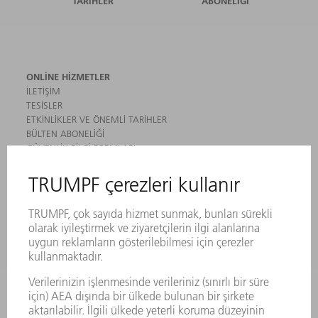
TARIHLER
ABONELIĞI
ONLINE HIZMETLER
İLETIŞIM
TESISLER
ETKINLIKLER VE ÖNEMLI TARIHLER
BÜLTEN ABONELIĞI
GÜVENLIK BILGI FORMLARI
ÜRÜNLER
MAKINALAR VE SISTEMLER
LAZER
GÜÇ ELEKTRONIĞI SISTEMI
ELEKTRIKLI ALETLER
SMART FACTORY
YAZILIM
SERVISLER
UYGULAMALAR
SEKTÖRLER
ŞIRKET
KARIYER