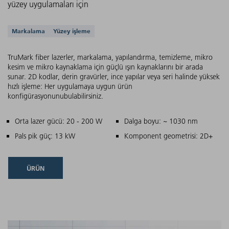
yüzey uygulamaları için
Desteklenen uygulamalar
Markalama
Yüzey işleme
TruMark fiber lazerler, markalama, yapılandırma, temizleme, mikro
kesim ve mikro kaynaklama için güçlü ışın kaynaklarını bir arada
sunar. 2D kodlar, derin gravürler, ince yapılar veya seri halinde yüksek
hızlı işleme: Her uygulamaya uygun ürün
konfigürasyonunubulabilirsiniz.
Ana özellikler
Orta lazer gücü: 20 - 200 W
Dalga boyu: ~ 1030 nm
Pals pik güç: 13 kW
Komponent geometrisi: 2D+
ÜRÜN