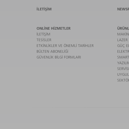
İLETIŞIM
NEWS
ONLINE HIZMETLER
ÜRÜNL
İLETIŞIM
MAKIN
TESISLER
LAZER
ETKINLIKLER VE ÖNEMLI TARIHLER
GÜÇ EL
BÜLTEN ABONELIĞI
ELEKTR
GÜVENLIK BILGI FORMLARI
SMART
YAZILI
SERVIS
UYGU
SEKTÖ