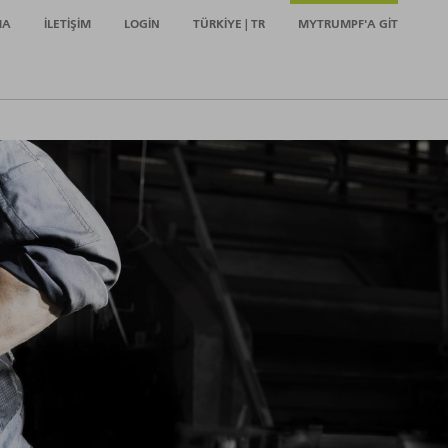
MA
İLETIŞIM
LOGIN
TÜRKIYE | TR
MYTRUMPF'A GIT