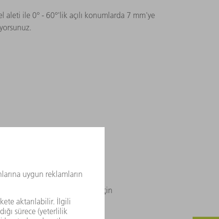
 aleti ile 0° - 60°'lik açılı konumlarda 7 mm'ye
uyorsunuz.
15 mm'ye kadar pah uzunlukları için
omik tasarımı ile etkileyicidir.