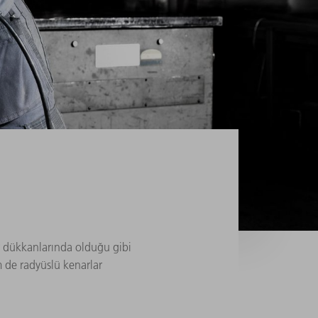
gir dükkanlarında olduğu gibi
m de radyüslü kenarlar