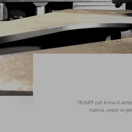
TRUMPF pah kırma el aletleri
makina, vagon ve gemi