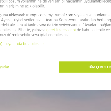
ÜRÜN
İlginizi çekebilecek diğer konular