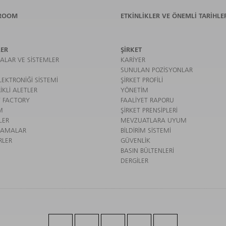
ROOM
ETKINLIKLER VE ÖNEMLI TARIHLE
ER
ŞIRKET
ALAR VE SISTEMLER
KARIYER
SUNULAN POZISYONLAR
EKTRONIĞI SISTEMI
ŞIRKET PROFILI
IKLI ALETLER
YÖNETIM
 FACTORY
FAALIYET RAPORU
M
ŞIRKET PRENSIPLERI
LER
MEVZUATLARA UYUM
LAMALAR
BILDIRIM SISTEMI
RLER
GÜVENLIK
BASIN BÜLTENLERI
DERGILER