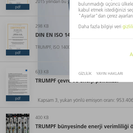
2015 yılından bu yana TRUMPF, ISO 50001 uyarınca g
pdf
298 KB
DIN EN ISO 14001 uyarınca sertifikasy
TRUMPF, ISO 14001 sertifikalı bir çevre yönetim sist
pdf
633 KB
TRUMPF çevre ve enerji politikası
pdf
Kapsam 3, yukarı yönlü emisyon oranı: 953.40
400 KB
TRUMPF bünyesinde enerji verimliliği 