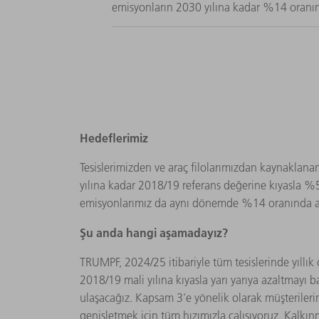
emisyonların 2030 yılına kadar %14 oranın
Hedeflerimiz
Tesislerimizden ve araç filolarımızdan kaynaklan
yılına kadar 2018/19 referans değerine kıyasla %5
emisyonlarımız da aynı dönemde %14 oranında az
Şu anda hangi aşamadayız?
TRUMPF, 2024/25 itibariyle tüm tesislerinde yıllı
2018/19 mali yılına kıyasla yarı yarıya azaltmay
ulaşacağız. Kapsam 3'e yönelik olarak müşteriler
genişletmek için tüm hızımızla çalışıyoruz. Kalkı