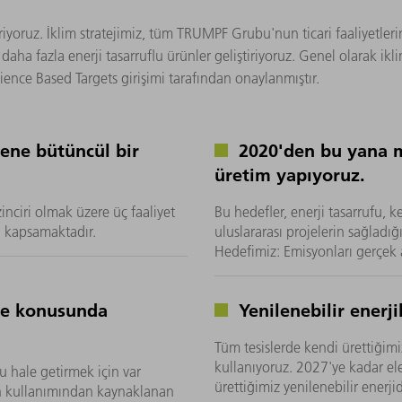
ştiriyoruz. İklim stratejimiz, tüm TRUMPF Grubu'nun ticari faaliyetl
daha fazla enerji tasarruflu ürünler geliştiriyoruz. Genel olarak ikl
ence Based Targets girişimi tarafından onaylanmıştır.
lene bütüncül bir
2020'den bu yana m
üretim yapıyoruz.
 zinciri olmak üzere üç faaliyet
Bu hedefler, enerji tasarrufu, ke
i kapsamaktadır.
uluslararası projelerin sağlad
Hedefimiz: Emisyonları gerçe
ele konusunda
Yenilenebilir enerj
Tüm tesislerde kendi ürettiğimiz
kullanıyoruz. 2027'ye kadar el
u hale getirmek için var
ürettiğimiz yenilenebilir enerji
n kullanımından kaynaklanan