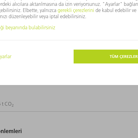
rup düzeyinde bir enerji yönetimi sistemi yürütmektedir.
on
emiyle ilerlemektedir.
6 t CO
2
önlemleri