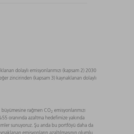
aklanan dolaylı emisyonlarımızı (kapsam 2) 2030
değer zincirinden (kapsam 3) kaynaklanan dolaylı
anda büyümesine rağmen CO
emisyonlarımızı
2
ı %55 oranında azaltma hedefimize yakında
zümler sunuyoruz. Şu anda bu portföyü daha da
kaynaklanan emisyonların azaltılmasının olumlu