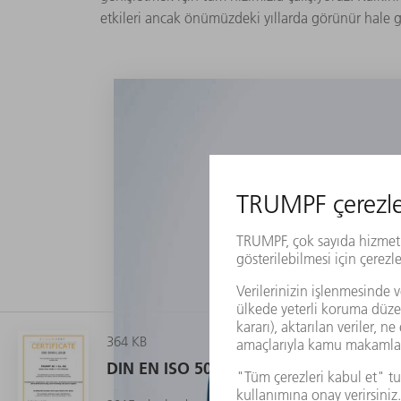
etkileri ancak önümüzdeki yıllarda görünür hale 
364 KB
DIN EN ISO 50001 uyarınca sertifikasy