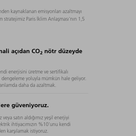
erinden kaynaklanan emisyonları azaltmayı
im stratejimiz Paris İklim Anlaşması'nın 1,5
ali açıdan CO
nötr düzeyde
2
ndi enerjisini üretme ve sertifikalı
ığı dengeleme yoluyla mümkün hale geliyor.
k anlamda daha da azaltmak.
ilere güveniyoruz.
 veya satın aldığımız yeşil enerjiyi
ektrik ihtiyacımızın %10'unu kendi
den karşılamak istiyoruz.