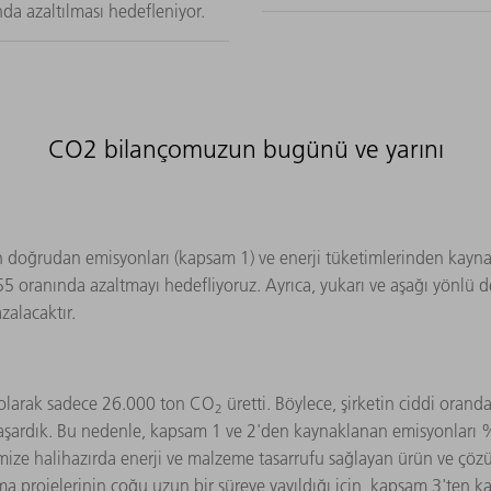
da azaltılması hedefleniyor.
CO2 bilançomuzun bugünü ve yarını
an doğrudan emisyonları (kapsam 1) ve enerji tüketimlerinden kayn
5 oranında azaltmayı hedefliyoruz. Ayrıca, yukarı ve aşağı yönlü 
alacaktır.
k olarak sadece 26.000 ton CO
üretti. Böylece, şirketin ciddi or
2
ı başardık. Bu nedenle, kapsam 1 ve 2'den kaynaklanan emisyonlar
imize halihazırda enerji ve malzeme tasarrufu sağlayan ürün ve çö
nma projelerinin çoğu uzun bir süreye yayıldığı için, kapsam 3'ten 