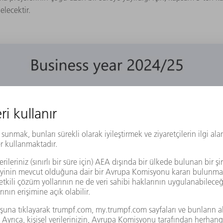
gelecektir.
on