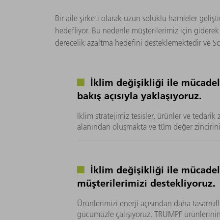
Bir aile şirketi olarak uzun soluklu hamleler geli
hedefliyor. Bu nedenle müşterilerimiz için giderek 
derecelik azaltma hedefini desteklemektedir ve Sci
İklim değişikliği ile mücade
bakış açısıyla yaklaşıyoruz.
İklim stratejimiz tesisler, ürünler ve tedarik
alanından oluşmakta ve tüm değer zincirin
İklim değişikliği ile mücad
müşterilerimizi destekliyoruz.
Ürünlerimizi enerji açısından daha tasarrufl
gücümüzle çalışıyoruz. TRUMPF ürünlerini