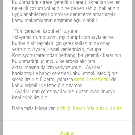
ŞIRKET PROFILI
YÖNETIM
FAALIYET RAPORU
ŞIRKET PRENSIPLERI
MEVZUATLARA UYUM
BILDIRIM SISTEMI
GÜVENLIK
BASIN BÜLTENLERI
DERGILER
SÜRDÜRÜLEBILIRLIK
ÇEVRE VE IKLIM
SOSYAL VE TOPLUMSAL KONULAR
ŞIRKET YÖNETIMI
YAYIN HAKLARI
GIZLILIK
TELIF HAKKI VE TESCILLI MARKA