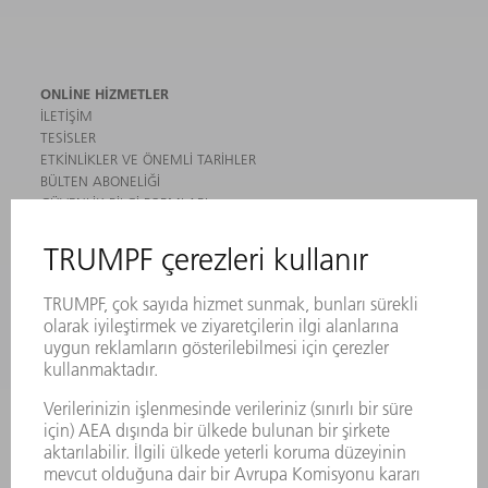
ONLINE HIZMETLER
İLETIŞIM
TESISLER
ETKINLIKLER VE ÖNEMLI TARIHLER
BÜLTEN ABONELIĞI
GÜVENLIK BILGI FORMLARI
ÜRÜNLER
MAKINALAR VE SISTEMLER
LAZER
GÜÇ ELEKTRONIĞI SISTEMI
ELEKTRIKLI ALETLER
SMART FACTORY
YAZILIM
SERVISLER
UYGULAMALAR
SEKTÖRLER
ŞIRKET
KARIYER
SUNULAN POZISYONLAR