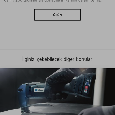
da PN 200 takımlarıyla donatma imkanına da sahipsiniz.
ÜRÜN
İlginizi çekebilecek diğer konular