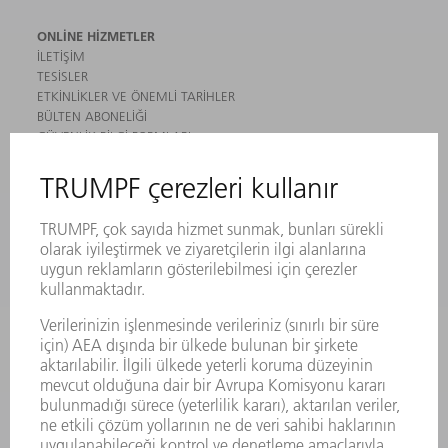
ONLINE HIZMETLER
İLETIŞIM
TESISLER
ETKINLIKLER VE ÖNEMLI TARIHLER
BÜLTEN ABONELIĞI
GÜVENLIK BILGI FORMLARI
ÜRÜNLER
MAKINALAR VE SISTEMLER
LAZER
GÜÇ ELEKTRONIĞI SISTEMI
ELEKTRIKLI ALETLER
SMART FACTORY
YAZILIM
SERVISLER
UYGULAMALAR
SEKTÖRLER
ŞIRKET
KARIYER
SUNULAN POZISYONLAR
ŞIRKET PROFILI
YÖNETIM