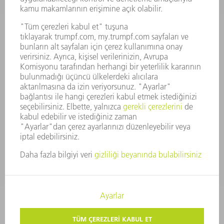
FAALIYET RAPORU
ŞIRKET PRENSIPLERI
MEVZUATLARA UYUM
BILDIRIM SISTEMI
GÜVENLIK
BASIN BÜLTENLERI
DERGILER
SÜRDÜRÜLEBILIRLIK
ÇEVRE VE IKLIM
SOSYAL VE TOPLUMSAL KONULAR
ŞIRKET YÖNETIMI
YAYIN HAKLARI
GIZLILIK
TELIF HAKKI VE TESCILLI MARKA
KULLANIM KOŞULLARI
ŞARTLAR & KOŞULLAR
GIZLILIK AYARLARI