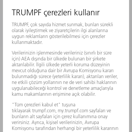
ÜRÜNLER
MAKINALAR VE SISTEMLER
LAZER
GÜÇ ELEKTRONIĞI SISTEMI
ELEKTRIKLI ALETLER
SMART FACTORY
YAZILIM
SERVISLER
UYGULAMALAR
SEKTÖRLER
ŞIRKET
KARIYER
SUNULAN POZISYONLAR
ŞIRKET PROFILI
YÖNETIM
FAALIYET RAPORU
ŞIRKET PRENSIPLERI
MEVZUATLARA UYUM
BILDIRIM SISTEMI
GÜVENLIK
BASIN BÜLTENLERI
DERGILER