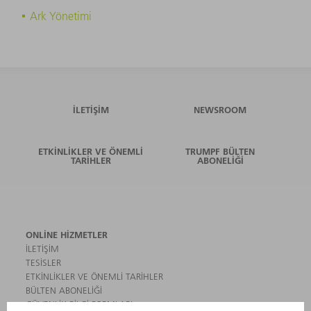
Ark Yönetimi
İLETIŞIM
NEWSROOM
ETKINLIKLER VE ÖNEMLI
TRUMPF BÜLTEN
TARIHLER
ABONELIĞI
ONLINE HIZMETLER
İLETIŞIM
TESISLER
ETKINLIKLER VE ÖNEMLI TARIHLER
BÜLTEN ABONELIĞI
GÜVENLIK BILGI FORMLARI