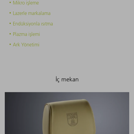
Mikro işleme
Lazerle markalama
Endüksiyonla ısıtma
Plazma işlemi
Ark Yönetimi
İç mekan