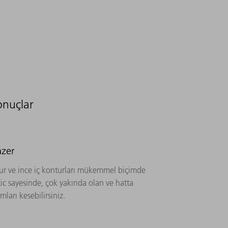
onuçlar
azer
ntur ve ince iç konturları mükemmel biçimde
tic sayesinde, çok yakında olan ve hatta
ları kesebilirsiniz.