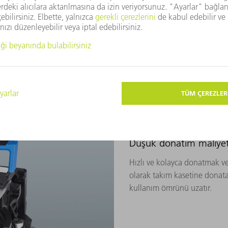
li formu verebilirsiniz. Bun
 çözümler sunar - bunun
Düşük donatım maliyet
Hızlı ve kolayca donatmak v
olarak takım kasetine donatab
kullanım ömrünü uzatır.