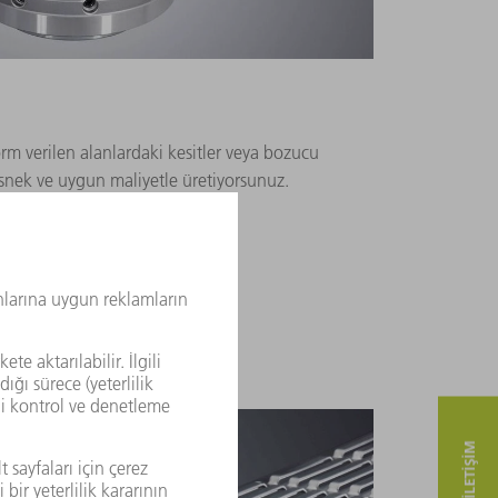
rm verilen alanlardaki kesitler veya bozucu
esnek ve uygun maliyetle üretiyorsunuz.