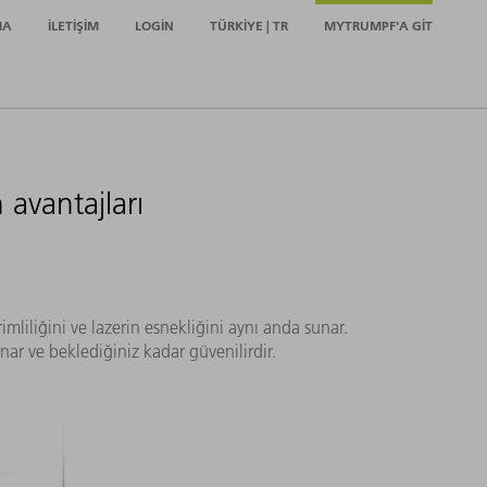
MA
İLETIŞIM
LOGIN
TÜRKIYE | TR
MYTRUMPF'A GIT
avantajları
imliliğini ve lazerin esnekliğini aynı anda sunar.
r ve beklediğiniz kadar güvenilirdir.