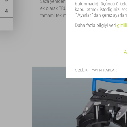
Saca yeniden form verilmesi ile bükme veya diş
ek olarak TRUMPF çapak almak için de uygun
tamamı tek makinede.