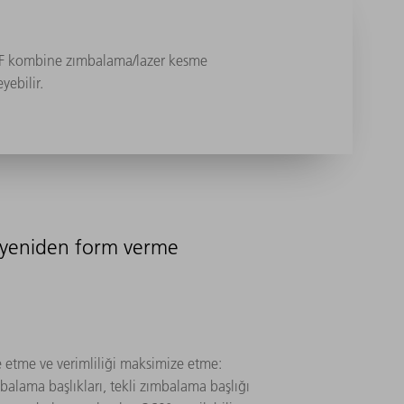
UMPF kombine zımbalama/lazer kesme
yebilir.
e yeniden form verme
etme ve verimliliği maksimize etme:
lama başlıkları, tekli zımbalama başlığı