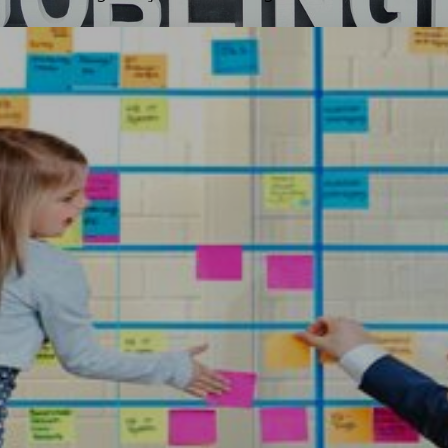
le ortaklaşa genç mültecilerin entegrasyonunu destekliyor. "JOBLI
itim sunuyor. Çeşitli modüller kapsamında gençler TRUMPF'u tanıyo
urusu eğitimi de veriliyor. Çalışanlarımızın çoğu, modülleri yöneter