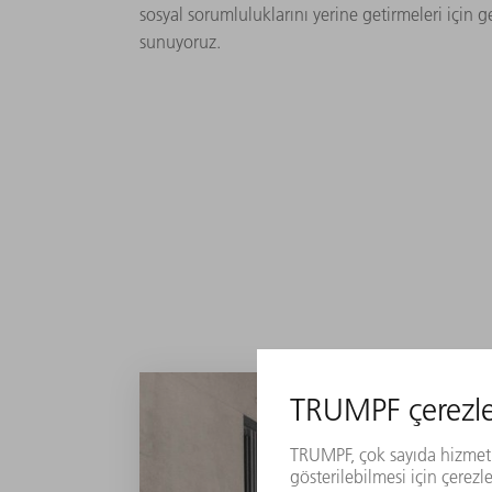
sosyal sorumluluklarını yerine getirmeleri için 
sunuyoruz.