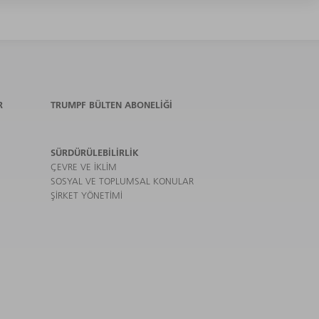
R
TRUMPF BÜLTEN ABONELIĞI
SÜRDÜRÜLEBILIRLIK
ÇEVRE VE IKLIM
SOSYAL VE TOPLUMSAL KONULAR
ŞIRKET YÖNETIMI