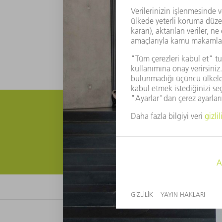
Teşvik başvurusu
TRUMPF ayrıca seçilmiş projelere finans des
talebi gönderin.