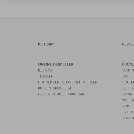
İLETIŞIM
NEWS
ONLINE HIZMETLER
ÜRÜNL
İLETIŞIM
MAKIN
TESISLER
LAZER
ETKINLIKLER VE ÖNEMLI TARIHLER
GÜÇ EL
BÜLTEN ABONELIĞI
ELEKTR
GÜVENLIK BILGI FORMLARI
SMART
YAZILI
SERVIS
UYGU
SEKTÖ