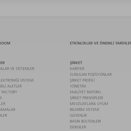
ROOM
ETKINLIKLER VE ÖNEMLI TARIHLE
ER
ŞIRKET
ALAR VE SISTEMLER
KARIYER
SUNULAN POZISYONLAR
EKTRONIĞI SISTEMI
ŞIRKET PROFILI
IKLI ALETLER
YÖNETIM
 FACTORY
FAALIYET RAPORU
M
ŞIRKET PRENSIPLERI
LER
MEVZUATLARA UYUM
LAMALAR
BILDIRIM SISTEMI
RLER
GÜVENLIK
BASIN BÜLTENLERI
DERGILER