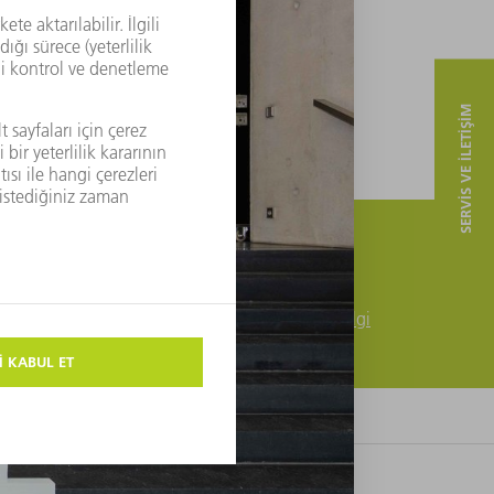
SERVIS VE ILETIŞIM
r teşvik
Ayrıntılı bilgi
Ayrıntılı bilgi