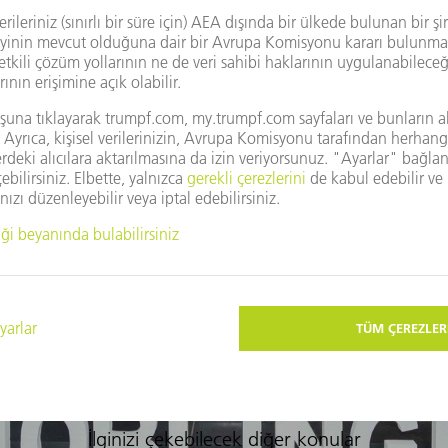
teği de sunuyor. Projeniz odaklandığımız konulara uyuyorsa, bize bi
İlginizi çekebilecek diğer konular