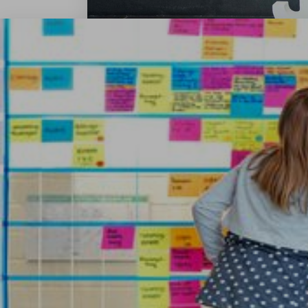
2017 yılından beri TRUMPF, JOBLINGE girişimiy
sloganı ile şirket üç günlük uygulamalı bir eğ
pratik bilgiler ediniyor. Ayrıca gençlere iş başv