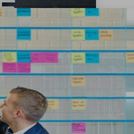
NGE meets TRUMPF – together for diversity"
r ve Almanya'daki çalışma kültürü hakkında
ek projeye destek sunuyor.