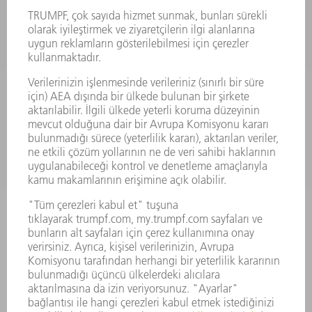
GÜÇ ELEKTRONIĞI SISTEMI
ELEKTRIKLI ALETLER
SMART FACTORY
YAZILIM
SERVISLER
UYGULAMALAR
SEKTÖRLER
ŞIRKET
KARIYER
SUNULAN POZISYONLAR
ŞIRKET PROFILI
YÖNETIM
FAALIYET RAPORU
ŞIRKET PRENSIPLERI
MEVZUATLARA UYUM
BILDIRIM SISTEMI
GÜVENLIK
BASIN BÜLTENLERI
DERGILER
SÜRDÜRÜLEBILIRLIK
ÇEVRE VE IKLIM
SOSYAL VE TOPLUMSAL KONULAR