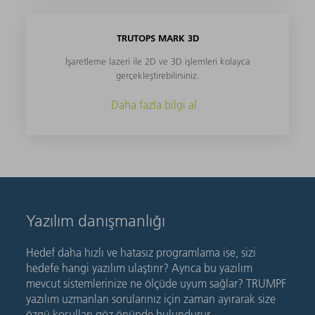
TRUTOPS MARK 3D
İşaretleme lazeri ile 2D ve 3D işlemleri kolayca
gerçekleştirebilirsiniz.
Daha fazla bilgi al
Yazılım danışmanlığı
Hedef daha hızlı ve hatasız programlama ise, sizi
hedefe hangi yazılım ulaştırır? Ayrıca bu yazılım
mevcut sistemlerinize ne ölçüde uyum sağlar? TRUMPF
yazılım uzmanları sorularınız için zaman ayırarak size
özgü koşulları göz önünde bulundurur.