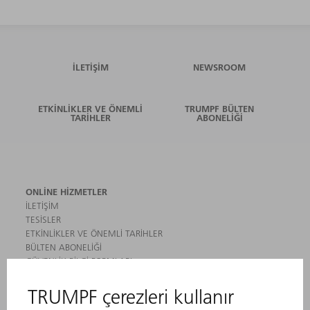
İLETIŞIM
NEWSROOM
ETKINLIKLER VE ÖNEMLI
TRUMPF BÜLTEN
TARIHLER
ABONELIĞI
ONLINE HIZMETLER
İLETIŞIM
TESISLER
ETKINLIKLER VE ÖNEMLI TARIHLER
BÜLTEN ABONELIĞI
GÜVENLIK BILGI FORMLARI
ÜRÜNLER
MAKINALAR VE SISTEMLER
LAZER