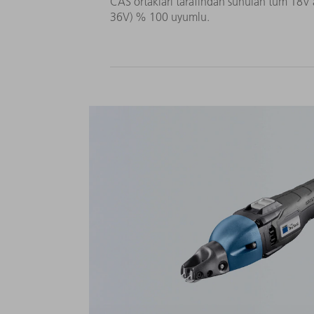
CAS ortakları tarafından sunulan tüm 18V ak
36V) % 100 uyumlu.