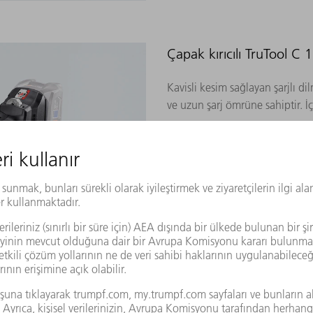
Çapak kırıcılı TruTool C
Kavisli kesim sağlayan şarjlı dil
ve uzun şarj ömrüne sahiptir. İç 
ÜRÜN
TruTool C 200, 18V LiH