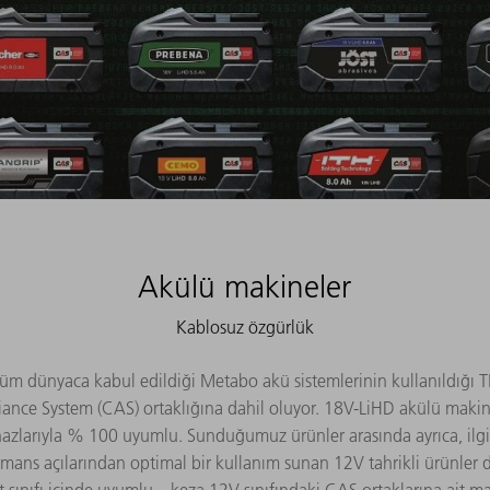
Akülü makineler
Kablosuz özgürlük
m dünyaca kabul edildiği Metabo akü sistemlerinin kullanıldığı TRU
lliance System (CAS) ortaklığına dahil oluyor. 18V-LiHD akülü makin
ihazlarıyla % 100 uyumlu. Sunduğumuz ürünler arasında ayrıca, ilgi
rmans açılarından optimal bir kullanım sunan 12V tahrikli ürünler 