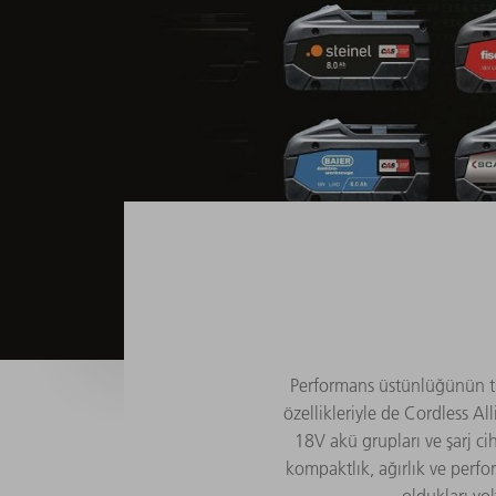
Performans üstünlüğünün tü
özellikleriyle de Cordless A
18V akü grupları ve şarj c
kompaktlık, ağırlık ve perfo