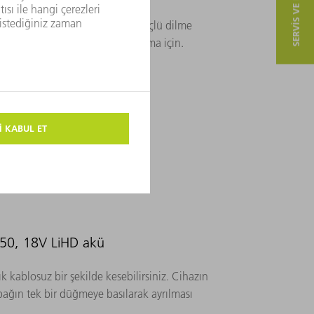
SERVIS VE ILETIŞIM
k kesme kafası sayesinde çok güçlü dilme
yesinde çok daha fazla uzmanlaşma için.
 250, 18V LiHD akü
ık kablosuz bir şekilde kesebilirsiniz. Cihazın
apağın tek bir düğmeye basılarak ayrılması