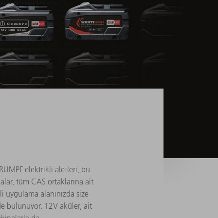
MPF elektrikli aletleri, bu
alar, tüm CAS ortaklarına ait
li uygulama alanınızda size
de bulunuyor. 12V aküler, ait