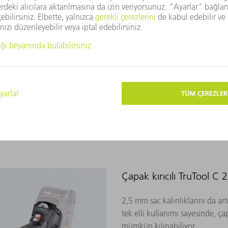
Açık ve sağlam paslanmaz çeli
makası. Farklı kesme uçları sa
ÜRÜN
Çapak kırıcılı TruTool C
2,5 mm sac kalınlıklarını da art
tek elli kullanımı sayesinde, ç
mümkün kılınabiliyor.