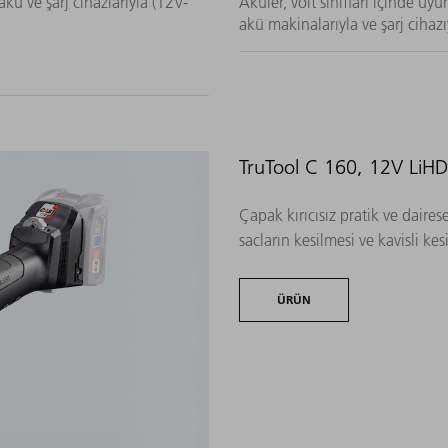
ü ve şarj cihazlarıyla (12V-
Aküler, volt sınıfları içinde u
akü makinalarıyla ve şarj cihaz
TruTool C 160, 12V LiH
Çapak kırıcısız pratik ve dair
sacların kesilmesi ve kavisli kes
ÜRÜN