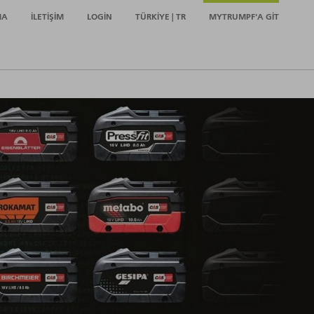
MA
İLETIŞIM
LOGIN
TÜRKIYE | TR
MYTRUMPF'A GIT