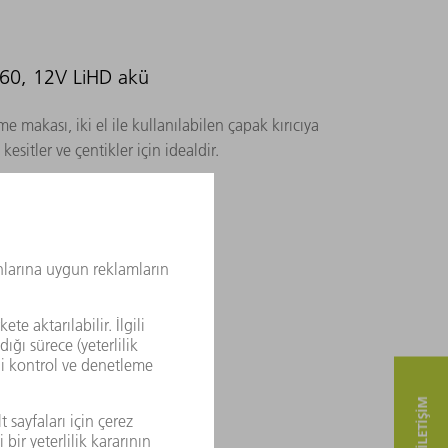
 160, 12V LiHD akü
me makası, iki el ile kullanılabilen çapak kırıcıya
kesitler ve çentikler için idealdir.
D akü