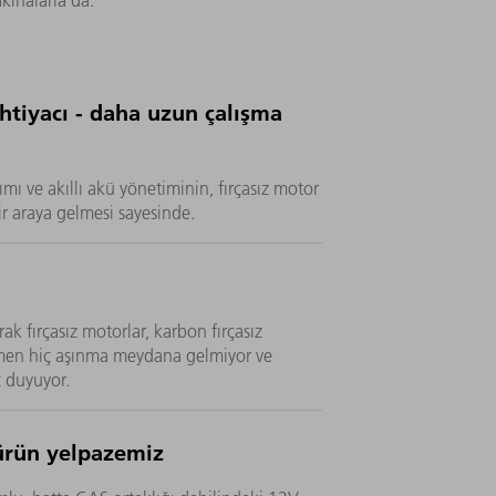
kinalarla da.
htiyacı - daha uzun çalışma
mı ve akıllı akü yönetiminin, fırçasız motor
ir araya gelmesi sayesinde.
ak fırçasız motorlar, karbon fırçasız
emen hiç aşınma meydana gelmiyor ve
ç duyuyor.
ürün yelpazemiz