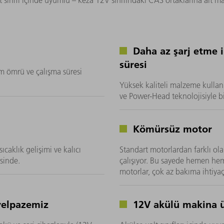
lt sınıfı içinde uyumlu – keza 12V sınıfındaki CAS ortaklarına ait ma
Daha az şarj etme i
süresi
m ömrü ve çalışma süresi
Yüksek kaliteli malzeme kullanı
ve Power-Head teknolojisiyle b
Kömürsüz motor
caklık gelişimi ve kalıcı
Standart motorlardan farklı olar
sinde.
çalışıyor. Bu sayede hemen h
motorlar, çok az bakıma ihtiya
yelpazemiz
12V akülü makina 