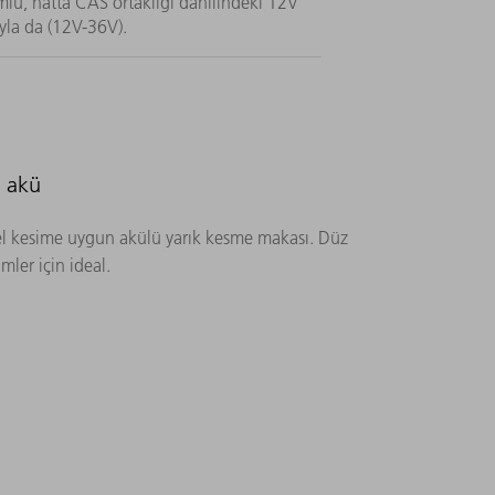
yumlu, hatta CAS ortaklığı dahilindeki 12V
ıyla da (12V-36V).
D akü
esel kesime uygun akülü yarık kesme makası. Düz
imler için ideal.