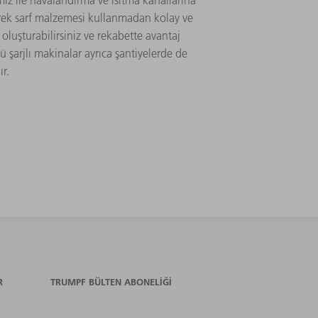
miz ile havalandırma ve ısıtma kanallarına
erek sarf malzemesi kullanmadan kolay ve
oluşturabilirsiniz ve rekabette avantaj
ü şarjlı makinalar ayrıca şantiyelerde de
ır.
R
TRUMPF BÜLTEN ABONELIĞI