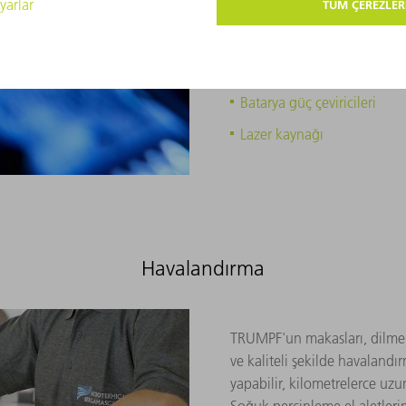
megavata- kullanılabiliyorlar
TRUMPF lazerleri kullanılabiliy
sayesinde kaçıklığın oluşmadığ
Batarya güç çeviricileri
Lazer kaynağı
Havalandırma
TRUMPF'un makasları, dilme m
ve kaliteli şekilde havalandı
yapabilir, kilometrelerce uzun