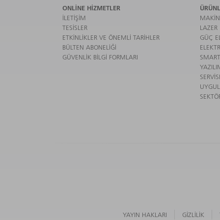
ONLINE HIZMETLER
ÜRÜNL
İLETIŞIM
MAKIN
TESISLER
LAZER
ETKINLIKLER VE ÖNEMLI TARIHLER
GÜÇ EL
BÜLTEN ABONELIĞI
ELEKTR
GÜVENLIK BILGI FORMLARI
SMART
YAZILI
SERVIS
UYGU
SEKTÖ
YAYIN HAKLARI
GIZLILIK