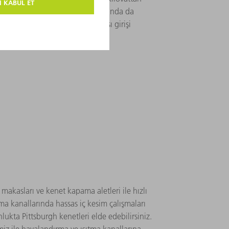
. Elektrik bağlantılarının kaynağında da
or. Lokal olarak sınırlı, düşük ısı girişi
ı dikişler elde ediliyor.
akasları ve kenet kapama aletleri ile hızlı
rma kanallarında hassas iç kesim çalışmaları
lukta Pittsburgh kenetleri elde edebilirsiniz.