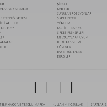
ER
ŞIRKET
ALAR VE SISTEMLER
KARIYER
SUNULAN POZISYONLAR
EKTRONIĞI SISTEMI
ŞIRKET PROFILI
IKLI ALETLER
YÖNETIM
 FACTORY
FAALIYET RAPORU
M
ŞIRKET PRENSIPLERI
LER
MEVZUATLARA UYUM
LAMALAR
BILDIRIM SISTEMI
RLER
GÜVENLIK
BASIN BÜLTENLERI
DERGILER
TELIF HAKKI VE TESCILLI MARKA
KULLANIM KOŞULLARI
ŞARTLAR &