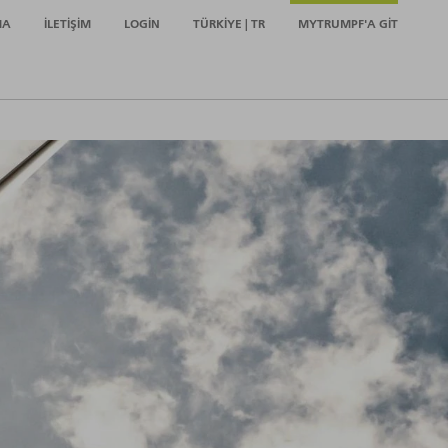
MA
İLETIŞIM
LOGIN
TÜRKIYE | TR
MYTRUMPF'A GIT