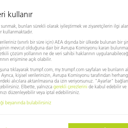
Lazer kesimi
Zımbalama
Bükme
Enerji depolama
Güneş enerjisi sistemlerinin
sistemlerinin kullanılmasını
elektrik şebekesine bağlanm
inovatif, çift yönlü güç çevir
sistemini etkin bir şekilde y
sayesinde, farklı güç sınıfl