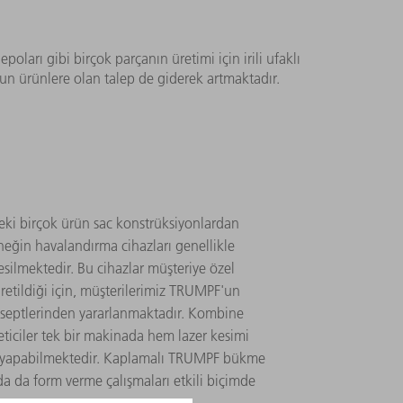
poları gibi birçok parçanın üretimi için irili ufaklı
un ürünlere olan talep de giderek artmaktadır.
deki birçok ürün sac konstrüksiyonlardan
eğin havalandırma cihazları genellikle
esilmektedir. Bu cihazlar müşteriye özel
retildiği için, müşterilerimiz TRUMPF'un
septlerinden yararlanmaktadır. Kombine
eticiler tek bir makinada hem lazer kesimi
 yapabilmektedir. Kaplamalı TRUMPF bükme
rda da form verme çalışmaları etkili biçimde