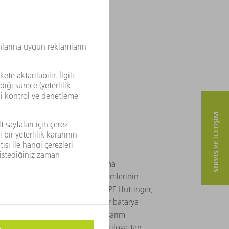
SERVIS VE ILETIŞIM
 değişken enerji üretimi, depolama
 gerektirmektedir. Depolama sistemlerinin
asında kullanılmak üzere TRUMPF Hüttinger,
iciler tasarlıyor ve sunuyor. Bunlar batarya
üklüyor ve boşaltıyor. Modüler tasarım
arındaki depolama çözümlerinde -kilovattan