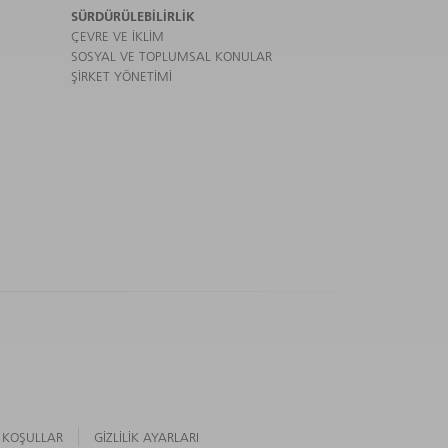
SÜRDÜRÜLEBILIRLIK
ÇEVRE VE IKLIM
SOSYAL VE TOPLUMSAL KONULAR
ŞIRKET YÖNETIMI
 KOŞULLAR
GIZLILIK AYARLARI