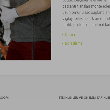
Soğuk perçinleme el aletleri
bağlantı flanşları monte ed
uzun ömürlü sac bağlantıları 
sağlayabilirsiniz. Uzun ömürl
pratik şekilde kullanılmaktad
Kesme
Birleştirme
ROOM
ETKINLIKLER VE ÖNEMLI TARIHLE