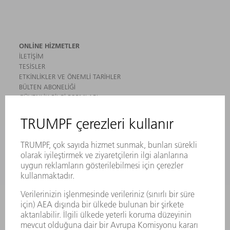
ONLINE HIZMETLER
İLETIŞIM
TESISLER
ETKINLIKLER VE ÖNEMLI TARIHLER
BÜLTEN ABONELIĞI
GÜVENLIK BILGI FORMLARI
ÜRÜNLER
MAKINALAR VE SISTEMLER
LAZER
GÜÇ ELEKTRONIĞI SISTEMI
ELEKTRIKLI ALETLER
SMART FACTORY
YAZILIM
SERVISLER
UYGULAMALAR
SEKTÖRLER
ŞIRKET
KARIYER