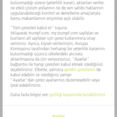
SUNULAN POZISYONLAR
ŞIRKET PROFILI
YÖNETIM
FAALIYET RAPORU
ŞIRKET PRENSIPLERI
MEVZUATLARA UYUM
BILDIRIM SISTEMI
GÜVENLIK
BASIN BÜLTENLERI
DERGILER
SÜRDÜRÜLEBILIRLIK
ÇEVRE VE IKLIM
SOSYAL VE TOPLUMSAL KONULAR
ŞIRKET YÖNETIMI
YAYIN HAKLARI
GIZLILIK
TELIF HAKKI VE TESCILLI MARKA