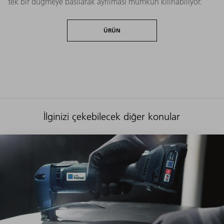
tek bir düğmeye basılarak ayrılması mümkün kılınabiliyor.
ÜRÜN
İlginizi çekebilecek diğer konular