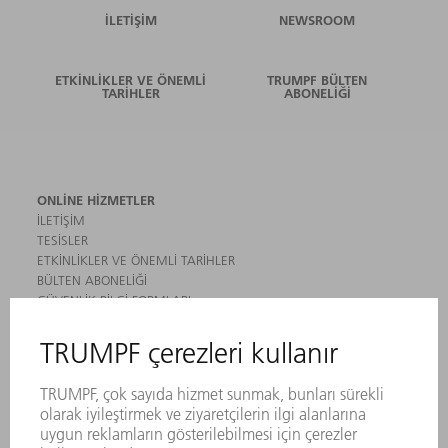
İLETIŞIM
NEWSROOM
ETKINLIKLER VE ÖNEMLI
TRUMPF BÜLTEN
TARIHLER
ABONELIĞI
ONLINE HIZMETLER
İLETIŞIM
TESISLER
ETKINLIKLER VE ÖNEMLI TARIHLER
BÜLTEN ABONELIĞI
GÜVENLIK BILGI FORMLARI
ÜRÜNLER
MAKINALAR VE SISTEMLER
LAZER
GÜÇ ELEKTRONIĞI SISTEMI
ELEKTRIKLI ALETLER
SMART FACTORY
YAZILIM