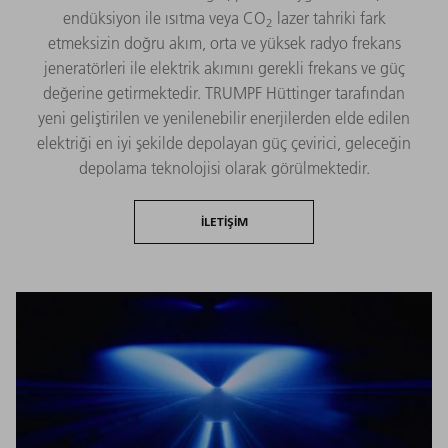
endüksiyon ile ısıtma veya CO
lazer tahriki fark
2
etmeksizin doğru akım, orta ve yüksek radyo frekans
jeneratörleri ile elektrik akımını gerekli frekans ve güç
değerine getirmektedir. TRUMPF Hüttinger tarafından
yeni geliştirilen ve yenilenebilir enerjilerden elde edilen
elektriği en iyi şekilde depolayan güç çevirici, geleceğin
depolama teknolojisi olarak görülmektedir.
İLETIŞIM