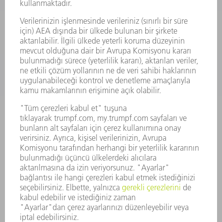
SERVISLER
UYGULAMALAR
SEKTÖRLER
ŞIRKET
KARIYER
SUNULAN POZISYONLAR
ŞIRKET PROFILI
YÖNETIM
FAALIYET RAPORU
ŞIRKET PRENSIPLERI
MEVZUATLARA UYUM
BILDIRIM SISTEMI
GÜVENLIK
BASIN BÜLTENLERI
DERGILER
SÜRDÜRÜLEBILIRLIK
ÇEVRE VE IKLIM
SOSYAL VE TOPLUMSAL KONULAR
ŞIRKET YÖNETIMI