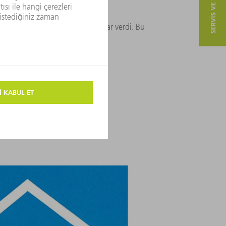
SERVIS VE ILETIŞIM
etimi
tal kesme makinası üretmeye karar verdi. Bu
TAS" adıyla piyasaya sürüldü.