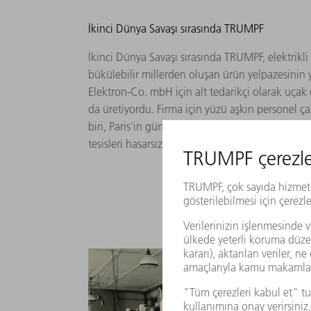
İkinci Dünya Savaşı sırasında TRUMPF
İkinci Dünya Savaşı sırasında TRUMPF, elektrikl
bükülebilir millerden oluşan ürün yelpazesinin y
Elektron-Co. mbH için alt tedarikçi olarak uçak 
da üretiyordu. Firma için yüzü aşkın personel çal
biri, Paris'in güneyindeki Vierzon şehrinden gele
tesisleri hasarsız olarak kurtuldu.