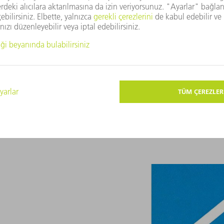
Sabit metal kesme makinası ür
Christian Trumpf, sabit bir me
makina "TRUMPF Aushauschere 