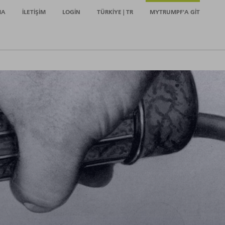
MA
İLETIŞIM
LOGIN
TÜRKIYE | TR
MYTRUMPF'A GIT