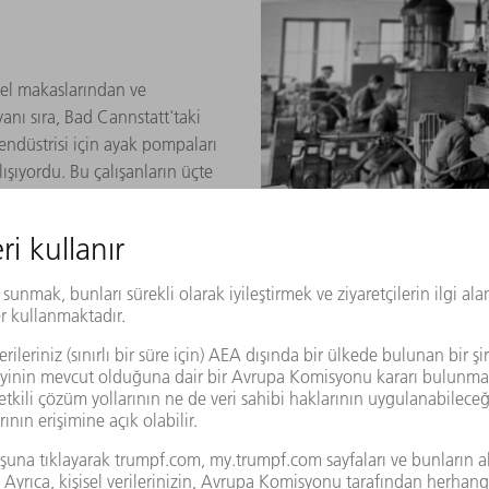
i el makaslarından ve
anı sıra, Bad Cannstatt'taki
endüstrisi için ayak pompaları
ışıyordu. Bu çalışanların üçte
n Fransız işçiydi. Üretim
1947