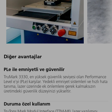
Diğer avantajlar
TruMark 3330'un içindeki UV
Geçmeli bi
PLe ile emniyetli ve güvenilir
kristali, rakip ürünlerdekinden
TruMark 3
TruMark 3330, en yüksek güvenlik seviyesi olan Performance
daha büyüktür. Dahası, TRUMPF
özelliği a
Level e'yi (PLe) karşılar. Yedekli emniyet sistemleri ve hızlı hata
tarafından geliştirilmiş olan
hattına k
tanıma, lazer üzerinde ek önlemlere gerek kalmaksızın
üretimdeki güvenlik düzeyinizi yükseltir.
"Micro Mover” motoru, lazerin
edilmesini
dönüşümlü olarak farklı
mümkün kı
Duruma özel kullanım
noktalara odaklanmasına olanak
aksama s
tanır. Her iki özellik de, size uzun
indirmiş 
TruTops Mark Modul Interface (TTM-MI), lazer yazılımını