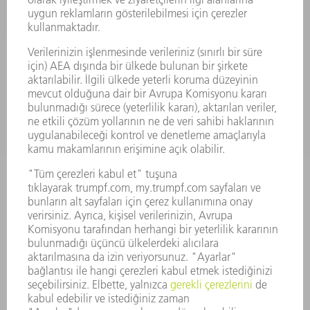
SMART FACTORY
YAZILIM
SERVISLER
UYGULAMALAR
SEKTÖRLER
ŞIRKET
KARIYER
SUNULAN POZISYONLAR
ŞIRKET PROFILI
YÖNETIM
FAALIYET RAPORU
ŞIRKET PRENSIPLERI
MEVZUATLARA UYUM
BILDIRIM SISTEMI
GÜVENLIK
BASIN BÜLTENLERI
DERGILER
SÜRDÜRÜLEBILIRLIK
ÇEVRE VE IKLIM
SOSYAL VE TOPLUMSAL KONULAR
ŞIRKET YÖNETIMI