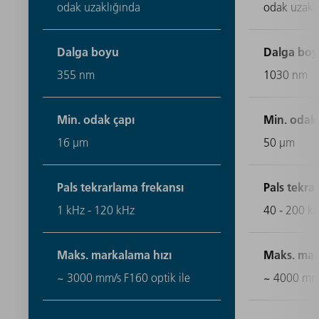
odak uzaklığında
odak uzakl
Dalga boyu
Dalga bo
355 nm
1030 nm
Min. odak çapı
Min. odak 
16 μm
50 μm
Pals tekrarlama frekansı
Pals tekra
1 kHz - 120 kHz
40 - 200 k
Maks. markalama hızı
Maks. mar
~ 3000 mm/s F160 optik ile
~ 4000 mm/