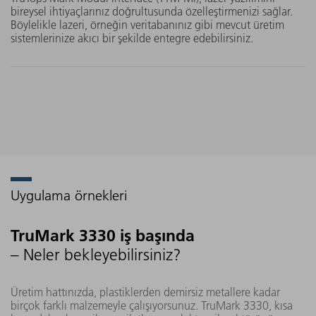
bir kullanım ömrü ve hizmet
bireysel ihtiyaçlarınız doğrultusunda özelleştirmenizi sağlar.
Böylelikle lazeri, örneğin veritabanınız gibi mevcut üretim
süresi olarak geri döner.
sistemlerinize akıcı bir şekilde entegre edebilirsiniz.
Uygulama örnekleri
TruMark 3330 iş başında
– Neler bekleyebilirsiniz?
Üretim hattınızda, plastiklerden demirsiz metallere kadar
birçok farklı malzemeyle çalışıyorsunuz. TruMark 3330, kısa