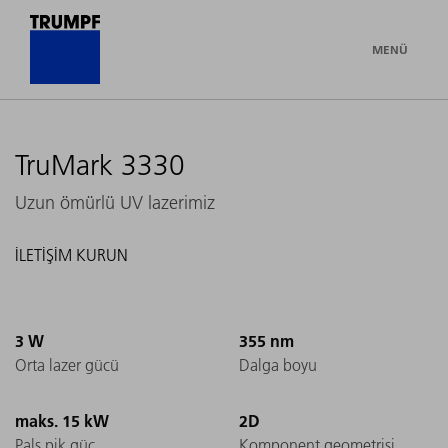
MENÜ
TruMark 3330
Uzun ömürlü UV lazerimiz
İLETİŞİM KURUN
3 W
355 nm
Orta lazer gücü
Dalga boyu
maks. 15 kW
2D
Pals pik güç
Komponent geometrisi