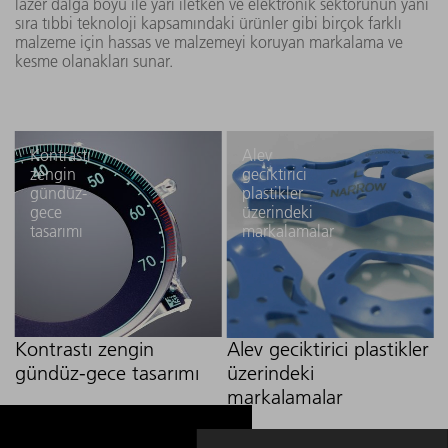
lazer dalga boyu ile yarı iletken ve elektronik sektörünün yanı
sıra tıbbi teknoloji kapsamındaki ürünler gibi birçok farklı
malzeme için hassas ve malzemeyi koruyan markalama ve
kesme olanakları sunar.
Kontrastı
Alev
zengin
geciktirici
gündüz-
plastikler
gece
üzerindeki
tasarımı
markalamalar
Kontrastı zengin
Alev geciktirici plastikler
gündüz-gece tasarımı
üzerindeki
markalamalar