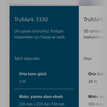
TruMark 3330
TruMark 
UV uzman ürünümüz: Kırılgan
3D uzman ürü
malzemeler için hassas ve nazik
markalama ve 
Teklif talep edin
Ürün
Orta lazer gücü
Orta lazer
3 W
28 W
Maks. yazma alanı ebadı
Maks. yaz
220 mm x 220 mm 330 mm
330 mm x