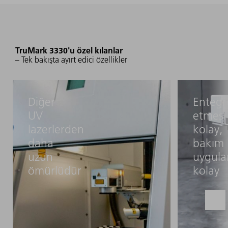
TruMark 3330'u özel kılanlar
– Tek bakışta ayırt edici özellikler
Diğer
Entegr
UV
etmesi
lazerlerden
kolay,
daha
bakım
uzun
uygula
ömürlüdür
kolay