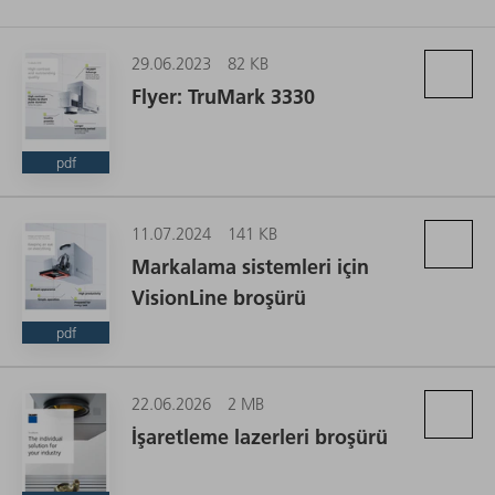
29.06.2023
82 KB
Flyer: TruMark 3330
pdf
11.07.2024
141 KB
Markalama sistemleri için
VisionLine broşürü
pdf
22.06.2026
2 MB
İşaretleme lazerleri broşürü