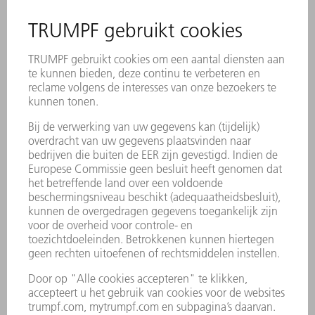
de markt brengen van producten of diensten, voor
zover wettelijk toegestaan.
VII. Slotbepalingen
TRUMPF behoudt zich het uitdrukkelijke recht voor om
delen van de website of het gehele aanbod zonder
voorafgaande aankondiging te wijzigen, uit te
breiden, te verwijderen of de publicatie ervan tijdelijk
of permanent te stoppen. Op deze Algemene
Gebruiksvoorwaarden en alle verplichtingen die hieruit
voortkomen, is het Duitse recht van toepassing, met
uitsluiting van het internationaal privaatrecht en het
Weens Koopverdrag (CISG) of delen daarvan.
Bevoegde rechtbank is Stuttgart. TRUMPF behoudt