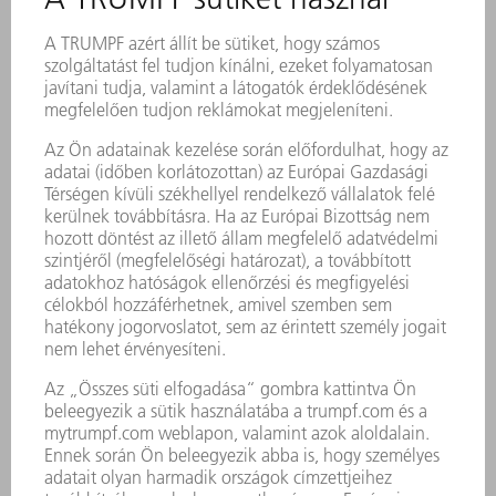
VII. Záró rendelkezések
A TRUMPF kifejezetten fenntartja magának a jogot,
hogy az oldalakon lévő vagy a teljes ajánlat
munkadarabjait külön értesítés nélkül módosítsa,
kiegészítse, törölje, vagy a közzétételüket ideiglenesen
vagy véglegesen megszüntesse. A jelen Általános
Használati Feltételekre és minden abból adódó
kötelezettségre a német jog irányadó, a kollíziós jog és
ENSZ egyezmény (CISG) vagy annak részeinek
kizárásával. A bíróság székhelye Stuttgart. A TRUMPF
fenntartja magának a jogot, hogy bármely más
megengedett joghatósági helyen eljárást indítson.