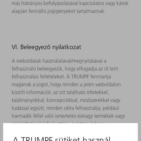
más hátrányos befolyásolásával kapcsolatos vagy károk
alapján fennálló jogigényeket tartalmaznak.
VI. Beleegyező nyilatkozat
A weboldalak használatával/megnyitásával a
felhasználó beleegyezik, hogy elfogadja az itt leírt
felhasználási feltételeket. A TRUMPF fenntartja
magának a jogot, hogy minden a jelen weboldalon
közölt információt, az ott található ötletekkel,
találmányokkal, koncepciókkal, módszerekkel vagy
tudással együtt, minden célra felhasználja, például
harmadik féllel való ismertetés és/vagy termékek vagy
szolgáltatások kifejlesztése, gyártása és/vagy
értékesítése céljából, amennyiben az törvényileg
megengedett.