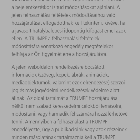
a bejelentkezéskor is tud módosításokat ajánlani. A
jelen felhasználási feltételek módosításaihoz való
hozzájárulását elfogadottnak kell tekinteni, kivéve, ha
a javasolt hatálybalépési időpontig kifogást emel azok
ellen. A TRUMPF a felhasználási feltételek
módosítására vonatkozó engedély megtételekor
felhívja az Ön figyelmét erre a hozzájárulásra.
A jelen weboldalon rendelkezésre bocsátott
információk (szöveg, képek, ábrák, animációk,
médiaobjektumok, valamint ezek elrendezése) szerzői
jog és más jogvédelmi rendelkezések védelme alatt
állnak. Az oldal tartalmát a TRUMPF hozzájárulása
nélkül nem szabad kereskedelmi célokból lemásolni,
módosítani, vagy harmadik fél számára hozzáférhetővé
tenni. Amennyiben a felhasználást a TRUMPF
engedélyezte, úgy a publikációink vagy azok részeinek
minden másolatának tartalmaznia kell a TRUMPF