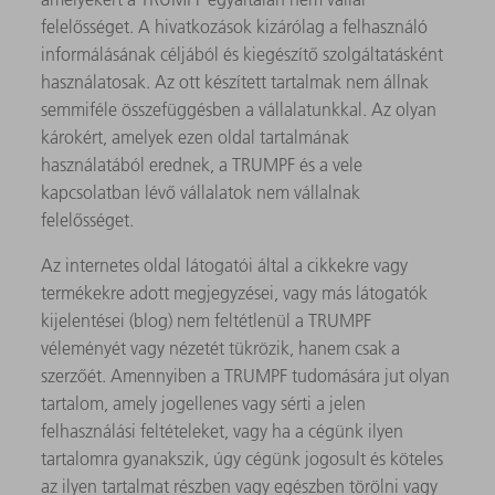
felelősséget. A hivatkozások kizárólag a felhasználó
informálásának céljából és kiegészítő szolgáltatásként
használatosak. Az ott készített tartalmak nem állnak
semmiféle összefüggésben a vállalatunkkal. Az olyan
károkért, amelyek ezen oldal tartalmának
használatából erednek, a TRUMPF és a vele
kapcsolatban lévő vállalatok nem vállalnak
felelősséget.
Az internetes oldal látogatói által a cikkekre vagy
termékekre adott megjegyzései, vagy más látogatók
kijelentései (blog) nem feltétlenül a TRUMPF
véleményét vagy nézetét tükrözik, hanem csak a
szerzőét. Amennyiben a TRUMPF tudomására jut olyan
tartalom, amely jogellenes vagy sérti a jelen
felhasználási feltételeket, vagy ha a cégünk ilyen
tartalomra gyanakszik, úgy cégünk jogosult és köteles
az ilyen tartalmat részben vagy egészben törölni vagy