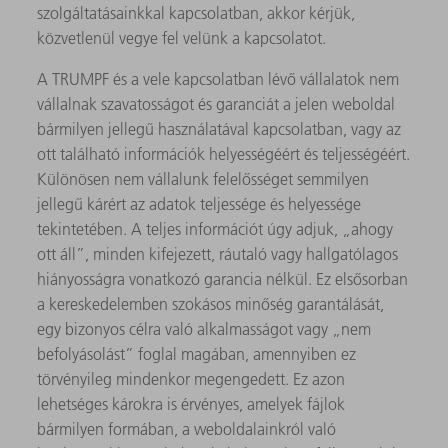
szolgáltatásainkkal kapcsolatban, akkor kérjük,
közvetlenül vegye fel velünk a kapcsolatot.
A TRUMPF és a vele kapcsolatban lévő vállalatok nem
vállalnak szavatosságot és garanciát a jelen weboldal
bármilyen jellegű használatával kapcsolatban, vagy az
ott található információk helyességéért és teljességéért.
Különösen nem vállalunk felelősséget semmilyen
jellegű kárért az adatok teljessége és helyessége
tekintetében. A teljes információt úgy adjuk, „ahogy
ott áll”, minden kifejezett, ráutaló vagy hallgatólagos
hiányosságra vonatkozó garancia nélkül. Ez elsősorban
a kereskedelemben szokásos minőség garantálását,
egy bizonyos célra való alkalmasságot vagy „nem
befolyásolást” foglal magában, amennyiben ez
törvényileg mindenkor megengedett. Ez azon
lehetséges károkra is érvényes, amelyek fájlok
bármilyen formában, a weboldalainkról való