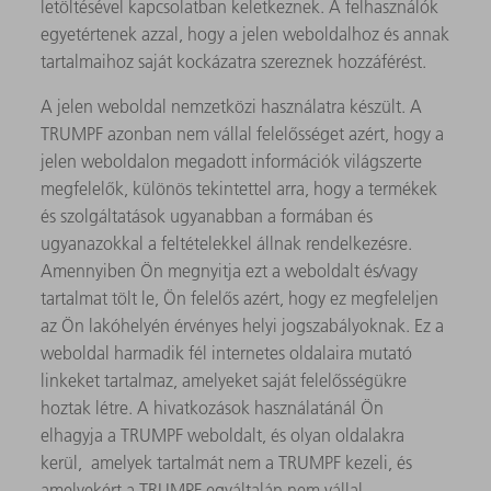
letöltésével kapcsolatban keletkeznek. A felhasználók
egyetértenek azzal, hogy a jelen weboldalhoz és annak
tartalmaihoz saját kockázatra szereznek hozzáférést.
A jelen weboldal nemzetközi használatra készült. A
TRUMPF azonban nem vállal felelősséget azért, hogy a
jelen weboldalon megadott információk világszerte
megfelelők, különös tekintettel arra, hogy a termékek
és szolgáltatások ugyanabban a formában és
ugyanazokkal a feltételekkel állnak rendelkezésre.
Amennyiben Ön megnyitja ezt a weboldalt és/vagy
tartalmat tölt le, Ön felelős azért, hogy ez megfeleljen
az Ön lakóhelyén érvényes helyi jogszabályoknak. Ez a
weboldal harmadik fél internetes oldalaira mutató
linkeket tartalmaz, amelyeket saját felelősségükre
hoztak létre. A hivatkozások használatánál Ön
elhagyja a TRUMPF weboldalt, és olyan oldalakra
kerül, amelyek tartalmát nem a TRUMPF kezeli, és
amelyekért a TRUMPF egyáltalán nem vállal