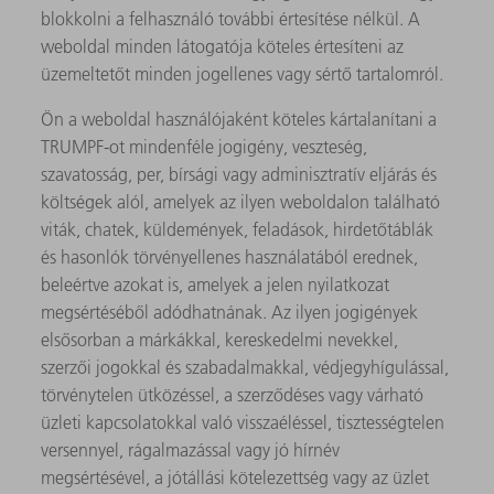
blokkolni a felhasználó további értesítése nélkül. A
weboldal minden látogatója köteles értesíteni az
üzemeltetőt minden jogellenes vagy sértő tartalomról.
Ön a weboldal használójaként köteles kártalanítani a
TRUMPF-ot mindenféle jogigény, veszteség,
szavatosság, per, bírsági vagy adminisztratív eljárás és
költségek alól, amelyek az ilyen weboldalon található
viták, chatek, küldemények, feladások, hirdetőtáblák
és hasonlók törvényellenes használatából erednek,
beleértve azokat is, amelyek a jelen nyilatkozat
megsértéséből adódhatnának. Az ilyen jogigények
elsősorban a márkákkal, kereskedelmi nevekkel,
szerzői jogokkal és szabadalmakkal, védjegyhígulással,
törvénytelen ütközéssel, a szerződéses vagy várható
üzleti kapcsolatokkal való visszaéléssel, tisztességtelen
versennyel, rágalmazással vagy jó hírnév
megsértésével, a jótállási kötelezettség vagy az üzlet