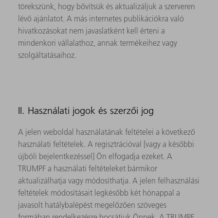
törekszünk, hogy bővítsük és aktualizáljuk a szerveren
lévő ajánlatot. A más internetes publikációkra való
hivatkozásokat nem javaslatként kell érteni a
mindenkori vállalathoz, annak termékeihez vagy
szolgáltatásaihoz.
II. Használati jogok és szerzői jog
A jelen weboldal használatának feltételei a következő
használati feltételek. A regisztrációval [vagy a későbbi
újbóli bejelentkezéssel] Ön elfogadja ezeket. A
TRUMPF a használati feltételeket bármikor
aktualizálhatja vagy módosíthatja. A jelen felhasználási
feltételek módosításait legkésőbb két hónappal a
javasolt hatálybalépést megelőzően szöveges
formában rendelkezésre bocsátjuk Önnek. A TRUMPF