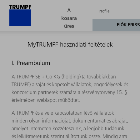
MyTRUMPF használati feltételek
I. Preambulum
A TRUMPF SE + Co KG (holding) (a továbbiakban
TRUMPF) a saját és kapcsolt vállalatok, engedélyesek és
konzorcium partnerek számára a részvénytörvény 15. §
értelmében weblapot működtet.
A TRUMPF és a vele kapcsolatban lévő vállalatok
minden olyan információját, dokumentumát és ábráját,
amelyet interneten közzéteszünk, a legjobb tudásunk
és lelkiismeretünk szerint állítottunk össze. Mindig arra