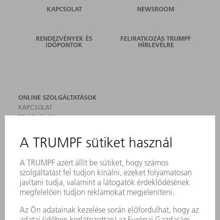
KAPCSOLAT
NEWSROOM
RENDEZVÉNYEK ÉS
FELIRATKOZÁS TRUMPF
IDŐPONTOK
HÍRLEVÉLRE
ONLINE SZOLGÁLTATÁSOK
KAPCSOLAT
TELEPHELYEK
RENDEZVÉNYEK ÉS DŐPONTOK
FELIRATKOZÁS HÍRLEVÉLRE
MYTRUMPF
BIZTONSÁGI ADATLAPOK
TERMÉKEK
GÉPEK & RENDSZEREK
LÉZER
TELJESÍTMÉNYELEKTRONIKA
ELEKTROMOS KÉZIGÉPEK
SMART FACTORY