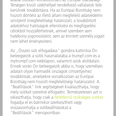
SZOFTVER
SZOLGÁLTATÁSOK
ALKALMAZÁSOK
ÁGAZATOK
A VÁLLALAT
KARRIER
ÁLLÁSAJÁNLATOK
VÁLLALAT PROFIL
ÜGYVEZETÉS
ÜZLETI JELENTÉS
A VÁLLALAT ALAPELVEI
COMPLIANCE
BEJELENTŐ RENDSZER
BIZTONSÁG
SAJTÓKÖZLEMÉNYEK
MAGAZIN
FENNTARTHATÓSÁG
KÖRNYEZET & ÉGHAJLAT
SZOCIÁLIS ÜGYEK & TÁRSADALOM
VÁLLALATIRÁNYÍTÁS