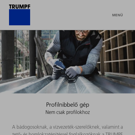
MENÜ
Profilnibbelő gép
Nem csak profilokhoz
A bádogosoknak, a vízvezeték-szerelőknek, valamint a
tető- és homlokzatépítéssel foglalkozóknak a TRUMPF