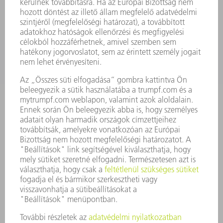
ALKALMAZÁSOK
ÁGAZATOK
A VÁLLALAT
KARRIER
ÁLLÁSAJÁNLATOK
VÁLLALAT PROFIL
ÜGYVEZETÉS
ÜZLETI JELENTÉS
A VÁLLALAT ALAPELVEI
COMPLIANCE
BEJELENTŐ RENDSZER
BIZTONSÁG
SAJTÓKÖZLEMÉNYEK
MAGAZIN
FENNTARTHATÓSÁG
KÖRNYEZET & ÉGHAJLAT
SZOCIÁLIS ÜGYEK & TÁRSADALOM
VÁLLALATIRÁNYÍTÁS