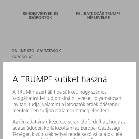
RENDEZVÉNYEK ÉS
FELIRATKOZÁS TRUMPF
IDŐPONTOK
HÍRLEVÉLRE
ONLINE SZOLGÁLTATÁSOK
KAPCSOLAT
TELEPHELYEK
RENDEZVÉNYEK ÉS DŐPONTOK
FELIRATKOZÁS HÍRLEVÉLRE
MYTRUMPF
BIZTONSÁGI ADATLAPOK
TERMÉKEK
GÉPEK & RENDSZEREK
LÉZER
TELJESÍTMÉNYELEKTRONIKA
ELEKTROMOS KÉZIGÉPEK
SMART FACTORY
SZOFTVER
SZOLGÁLTATÁSOK