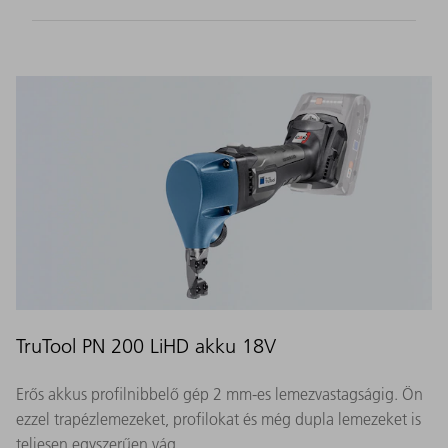
TruTool PN 200 LiHD akku 18V
Erős akkus profilnibbelő gép 2 mm-es lemezvastagságig. Ön
ezzel trapézlemezeket, profilokat és még dupla lemezeket is
teljesen egyszerűen vág.