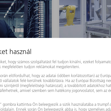
S&S Steinhuber GmbH
Hajlítás
S&S STEINHUBER GMBH
logies GmbH
Hajlítási automat
szüksége van rá
Szakmunkáshiány, rövid szá
folyamatok? Az S&S Steinh
 a kitűnő
rugalmas hajlítási automa
kombinációját.
szóba sem jöhet.