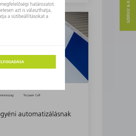
SZERVIZ & KAPCSOLAT
metország
TruLaser Cell
gyéni automatizálásnak