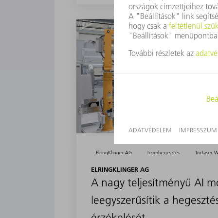
ElringKlinger AG
Lézerhegesztés
TruLaser 
ELRINGKLINGER AG
A nagy teljesítményű AI m
leegyszerűsítik a hegesztés
érzékelését.