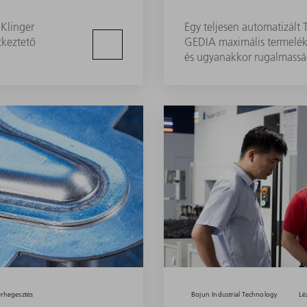
gKlinger
Egy teljesen automatizált 
tkeztető
GEDIA maximális termelék
és ugyanakkor rugalmasság
erhegesztés
Bojun Industrial Technology
Lé