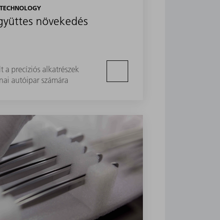
L TECHNOLOGY
együttes növekedés
 a precíziós alkatrészek
ínai autóipar számára