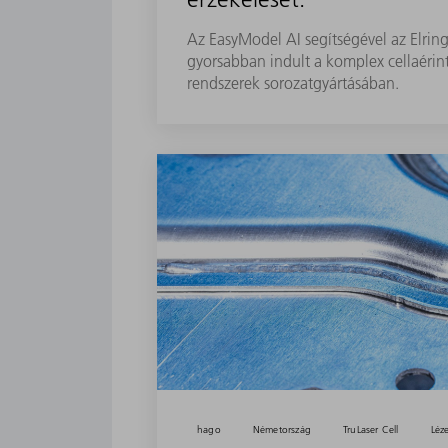
Az EasyModel AI segítségével az Elrin
gyorsabban indult a komplex cellaérin
rendszerek sorozatgyártásában.
hago
Németország
TruLaser Cell
Léz