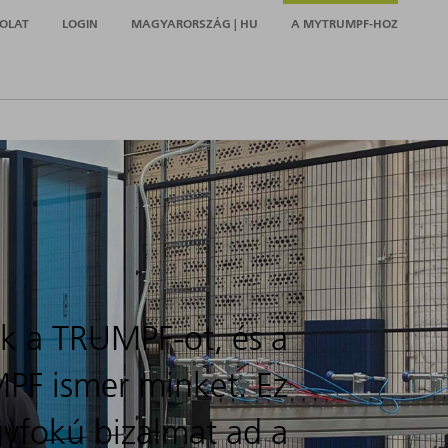
OLAT
LOGIN
MAGYARORSZÁG | HU
A MYTRUMPF-HOZ
ük a TRUMPF-ot, és a
PF ismer minket. Ez
yfokú bizalmat ad a