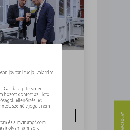
TruBend
Németország
izálás, amikor Önnek
llítási határidők, akadozó
uber cégnél a Flex Cell
tizálásnak köszönhetően ez