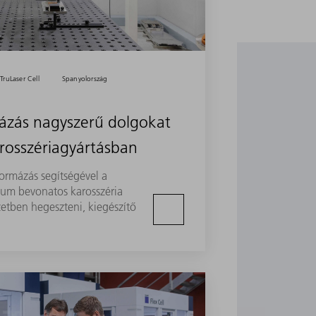
TruLaser Cell
Spanyolország
ázás nagyszerű dolgokat
arosszériagyártásban
formázás segítségével a
ium bevonatos karosszéria
zetben hegeszteni, kiegészítő