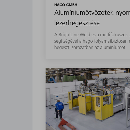
HAGO GMBH
Alumíniumötvözetek nyo
lézerhegesztése
A BrightLine Weld és a multifókuszos 
segítségével a hago folyamatbiztosan 
hegeszti sorozatban az alumíniumot.