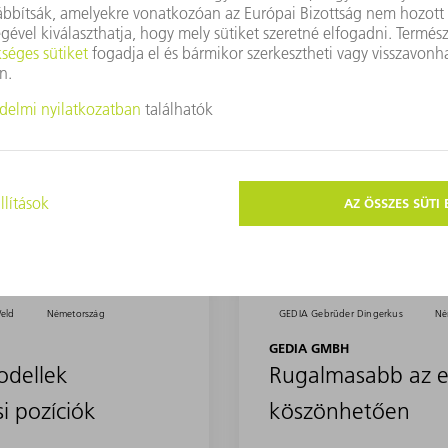
Weld
Németország
GEDIA Gebrüder Dingerkus
Né
GEDIA GMBH
odellek
Rugalmasabb az e
i pozíciók
köszönhetően