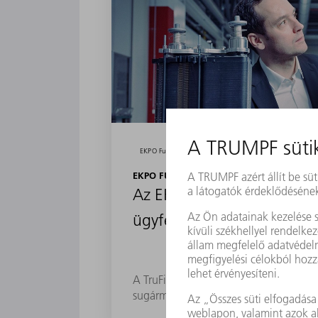
EKPO Fuel Cell Technologies GmbH
EKPO FUEL CELL TECHNOLOGIES GMBH
Az EKPO Fuel Cell Techno
ügyfelünk sikertörténete
A TruFiber esetén rendkívül értékeljük
sugárminőség és a folyamatbiztonság 