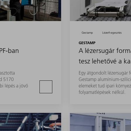
Gestamp
Lézerhegesztés
GESTAMP
MPF-ban
A lézersugár form
tesz lehetővé a k
asztotta
Egy átgondolt lézersugár 
nd 5170
Gestamp alumínium-szilíc
bi lépés a jövő
elemeket tud ipari környe
folyamatlépések nélkül.