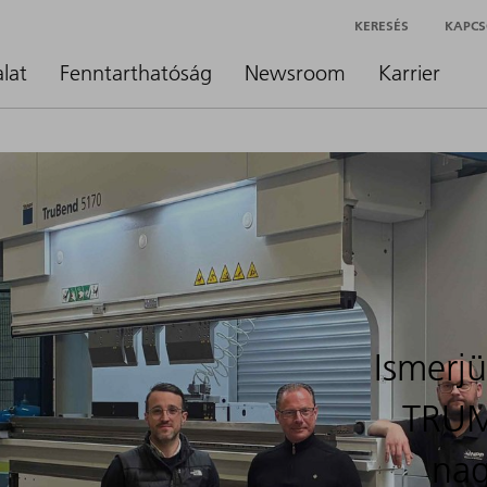
KERESÉS
KAPCS
alat
Fenntarthatóság
Newsroom
Karrier
Ismerj
TRUM
nag