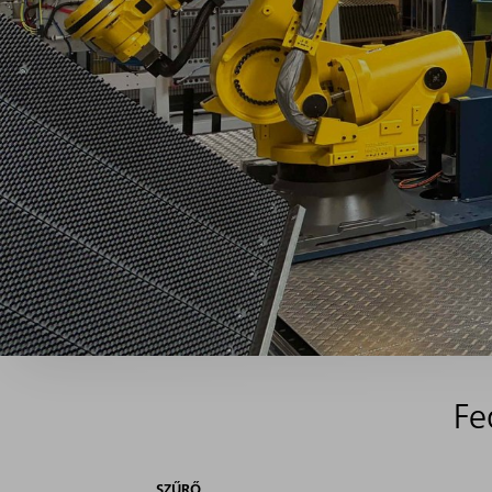
Fe
SZŰRŐ