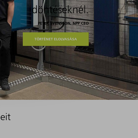
döntéseknél.
PETER SVENSSON, NPP CEO
TÖRTÉNET ELOLVASÁSA
eit