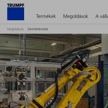
Termékek
Megoldások
A váll
Megoldások
Sikertörténetek
Ügyfeleink
sikertörténetei