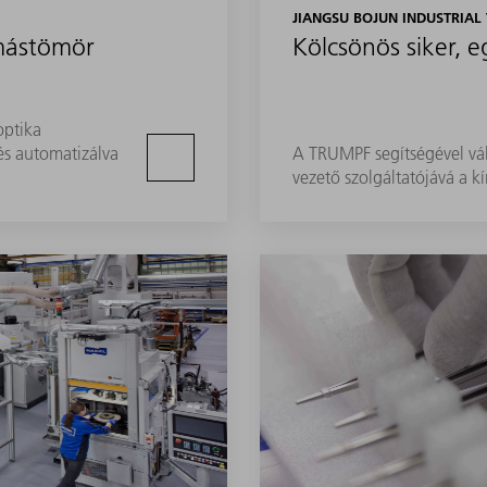
JIANGSU BOJUN INDUSTRIA
mástömör
Kölcsönös siker, 
optika
és automatizálva
A TRUMPF segítségével vált
vezető szolgáltatójává a k