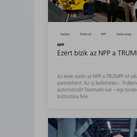
Hajlítás
TruBend
NPP
Svédország
NPP
Ezért bízik az NPP a TRU
Az évek során az NPP a TRUMPF-ot vál
partnerként. Az új befektetés – TruBe
automatizált Starmatik-kal – egy továb
biztosítása felé.