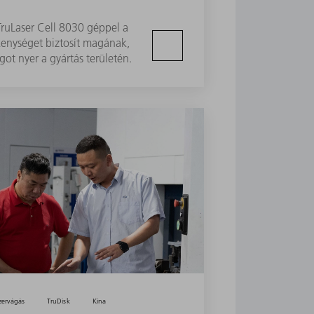
TruLaser Cell 8030 géppel a
enységet biztosít magának,
ot nyer a gyártás területén.
zervágás
TruDisk
Kína