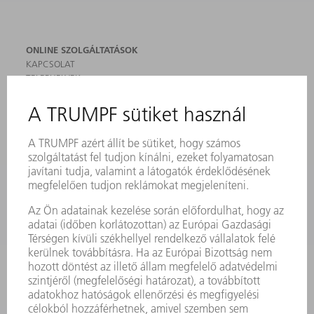
ONLINE SZOLGÁLTATÁSOK
KAPCSOLAT
TELEPHELYEK
RENDEZVÉNYEK ÉS DŐPONTOK
FELIRATKOZÁS HÍRLEVÉLRE
MYTRUMPF
BIZTONSÁGI ADATLAPOK
TERMÉKEK
GÉPEK & RENDSZEREK
LÉZER
TELJESÍTMÉNYELEKTRONIKA
ELEKTROMOS KÉZIGÉPEK
SMART FACTORY
SZOFTVER
SZOLGÁLTATÁSOK
ALKALMAZÁSOK
ÁGAZATOK
A VÁLLALAT
KARRIER