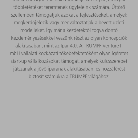
többletértéket teremtenek ügyfeleink számára. Úttörő
szellemben támogatjuk azokat a fejlesztéseket, amelyek
megkérdőjelezik vagy megváltoztatják a bevett üzleti
modelleket. Így már a kezdetektől fogva döntő
kezdeményezésekkel veszünk részt az olyan koncepciók
alakításában, mint az Ipar 4.0. A TRUMPF Venture II
mbH vállalati kockázati tőkebefektetőként olyan ígéretes
start‑up vállalkozásokat támogat, amelyek kulcsszerepet
játszanak a jövő iparának alakításában, és hozzáférést
biztosít számukra a TRUMPF világához.