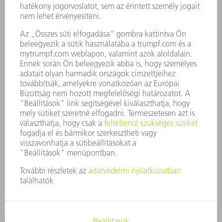
ÁLLÁSAJÁNLATOK
VÁLLALAT PROFIL
ÜGYVEZETÉS
ÜZLETI JELENTÉS
A VÁLLALAT ALAPELVEI
COMPLIANCE
BEJELENTŐ RENDSZER
BIZTONSÁG
SAJTÓKÖZLEMÉNYEK
MAGAZIN
FENNTARTHATÓSÁG
KÖRNYEZET & ÉGHAJLAT
SZOCIÁLIS ÜGYEK & TÁRSADALOM
VÁLLALATIRÁNYÍTÁS
IMPRESSZUM
ADATVÉDELEM
SZERZŐI JOG ÉS MÁRKAJELZÉS