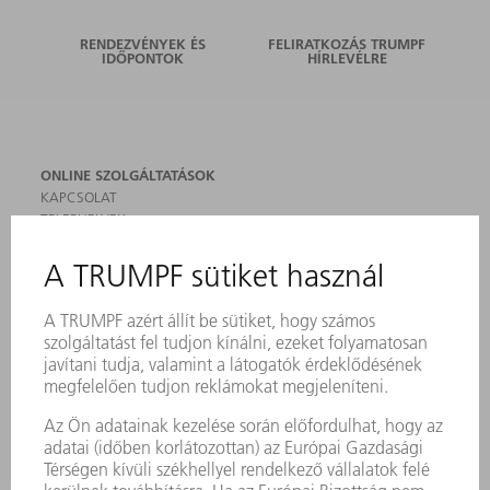
RENDEZVÉNYEK ÉS
FELIRATKOZÁS TRUMPF
IDŐPONTOK
HÍRLEVÉLRE
ONLINE SZOLGÁLTATÁSOK
KAPCSOLAT
TELEPHELYEK
RENDEZVÉNYEK ÉS DŐPONTOK
FELIRATKOZÁS HÍRLEVÉLRE
MYTRUMPF
BIZTONSÁGI ADATLAPOK
TERMÉKEK
GÉPEK & RENDSZEREK
LÉZER
TELJESÍTMÉNYELEKTRONIKA
ELEKTROMOS KÉZIGÉPEK
SMART FACTORY
SZOFTVER
SZOLGÁLTATÁSOK