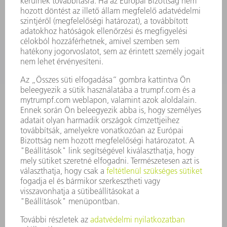
ALKALMAZÁSOK
ÁGAZATOK
A VÁLLALAT
KARRIER
ÁLLÁSAJÁNLATOK
VÁLLALAT PROFIL
ÜGYVEZETÉS
ÜZLETI JELENTÉS
A VÁLLALAT ALAPELVEI
COMPLIANCE
BEJELENTŐ RENDSZER
BIZTONSÁG
SAJTÓKÖZLEMÉNYEK
MAGAZIN
FENNTARTHATÓSÁG
KÖRNYEZET & ÉGHAJLAT
SZOCIÁLIS ÜGYEK & TÁRSADALOM
VÁLLALATIRÁNYÍTÁS