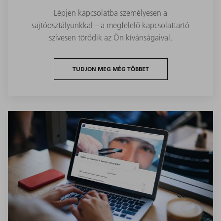
Lépjen kapcsolatba személyesen a
sajtóosztályunkkal – a megfelelő kapcsolattartó
szívesen törődik az Ön kívánságaival.
TUDJON MEG MÉG TÖBBET