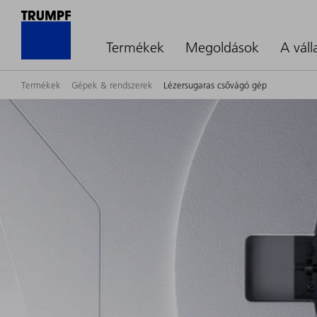
Termékek
Megoldások
A váll
Termékek
Gépek & rendszerek
Lézersugaras csővágó gép