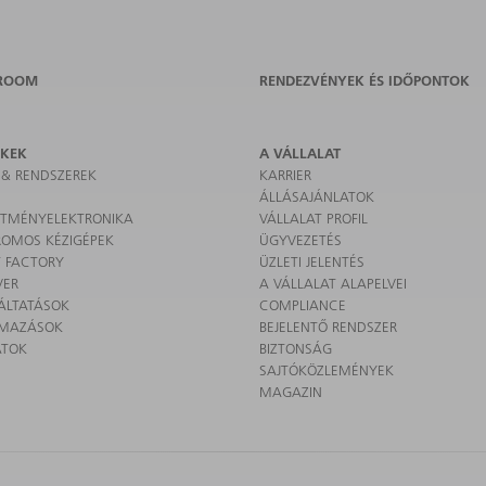
ROOM
RENDEZVÉNYEK ÉS IDŐPONTOK
ÉKEK
A VÁLLALAT
 & RENDSZEREK
KARRIER
ÁLLÁSAJÁNLATOK
SÍTMÉNYELEKTRONIKA
VÁLLALAT PROFIL
ROMOS KÉZIGÉPEK
ÜGYVEZETÉS
 FACTORY
ÜZLETI JELENTÉS
VER
A VÁLLALAT ALAPELVEI
ÁLTATÁSOK
COMPLIANCE
LMAZÁSOK
BEJELENTŐ RENDSZER
ATOK
BIZTONSÁG
SAJTÓKÖZLEMÉNYEK
MAGAZIN