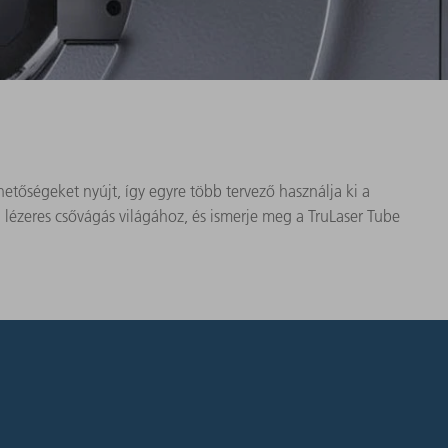
ehetőségeket nyújt, így egyre több tervező használja ki a
a lézeres csővágás világához, és ismerje meg a TruLaser Tube