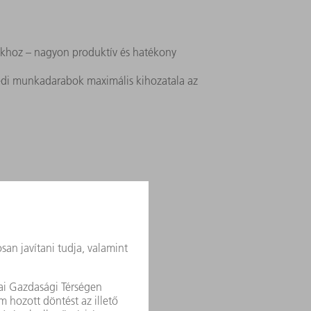
okhoz – nagyon produktív és hatékony
yedi munkadarabok maximális kihozatala az
mmentes minden dimenzióban