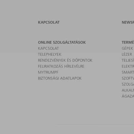
KAPCSOLAT
NEWS
ONLINE SZOLGÁLTATÁSOK
TERM
KAPCSOLAT
GÉPEK
TELEPHELYEK
LÉZER
RENDEZVÉNYEK ÉS DŐPONTOK
TELJE
FELIRATKOZÁS HÍRLEVÉLRE
ELEKT
MYTRUMPF
SMART
BIZTONSÁGI ADATLAPOK
SZOFT
SZOLG
ALKA
ÁGAZ