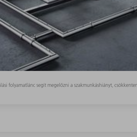
si folyamatlánc segít megelőzni a szakmunkáshiányt, csökkenteni a