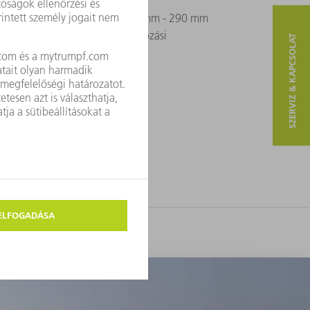
teljes volumen szegmensben 12 mm - 290 mm
lis felszerszámozási és programozási
SZERVIZ & KAPCSOLAT