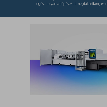
egész folyamatlépéseket megtakarítani, és