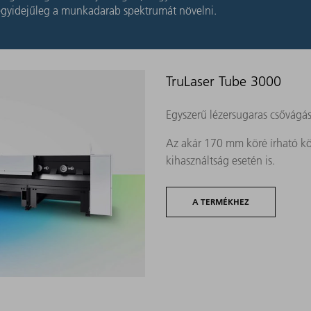
 egyidejűleg a munkadarab spektrumát növelni.
TruLaser Tube 3000
Egyszerű lézersugaras csővágá
Az akár 170 mm köré írható kö
kihasználtság esetén is.
A TERMÉKHEZ