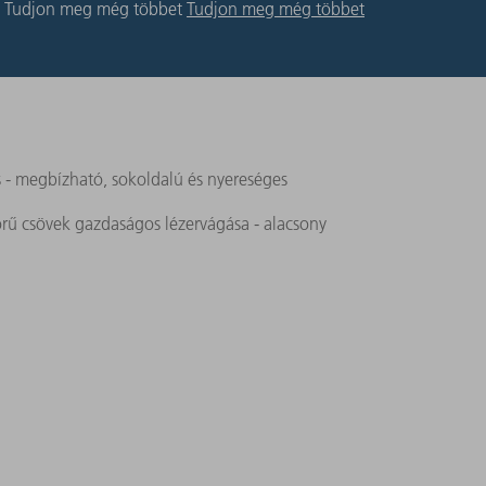
Tudjon meg még többet
Tudjon meg még többet
s - megbízható, sokoldalú és nyereséges
rű csövek gazdaságos lézervágása - alacsony