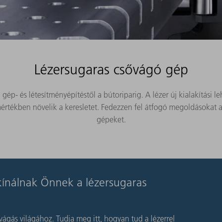
Lézersugaras csővágó gép
ép- és létesítményépítéstől a bútoriparig. A lézer új kialakítási l
s mértékben növelik a keresletet. Fedezzen fel átfogó megoldásokat 
gépeket.
kínálnak Önnek a lézersugaras
vágás világához. Tudja meg itt, hogyan tud a lézerrel