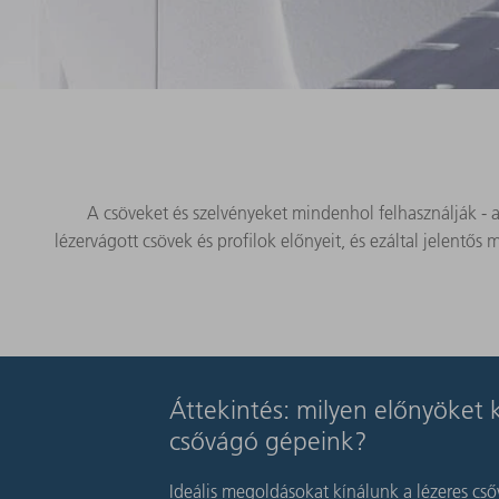
A csöveket és szelvényeket mindenhol felhasználják - a g
lézervágott csövek és profilok előnyeit, és ezáltal jelentő
Áttekintés: milyen előnyöket 
csővágó gépeink?
Ideális megoldásokat kínálunk a lézeres cső