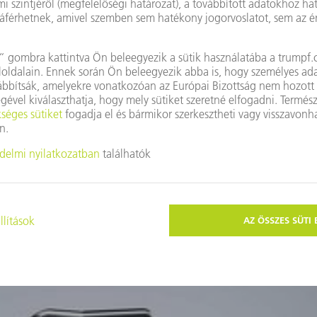
Maximális termelékenység a 
köré írható kör esetén, minimá
ráfordítások.
A TERMÉKHEZ
Ezek a témák is érdekelhetik Önt