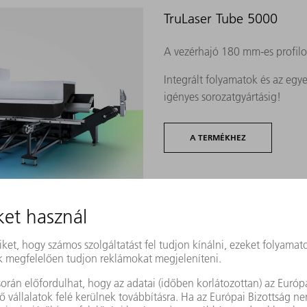
TruLaser Tube 5000
A vezérhajó 180 mm-es profil
Integrált folyamatok és az eg
igényes sorozatgyártásig!
A TERMÉKHEZ
TruLaser Tube 7000
A vezérhajó – Kompromisszu