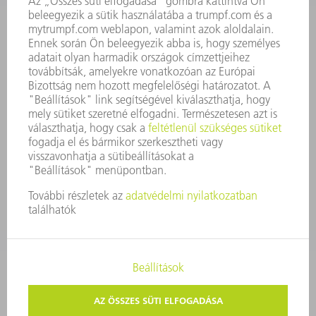
A VÁLLALAT ALAPELVEI
COMPLIANCE
BEJELENTŐ RENDSZER
BIZTONSÁG
SAJTÓKÖZLEMÉNYEK
MAGAZIN
FENNTARTHATÓSÁG
KÖRNYEZET & ÉGHAJLAT
SZOCIÁLIS ÜGYEK & TÁRSADALOM
VÁLLALATIRÁNYÍTÁS
IMPRESSZUM
ADATVÉDELEM
SZERZŐI JOG ÉS MÁRKAJELZÉS
ÁSZF ÉS EGYÉB DOKUMENTUMOK
MAGÁNSZFÉRA-BEÁLLÍTÁSOK