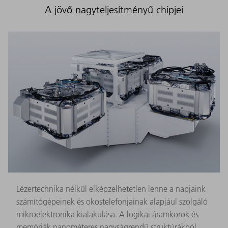
A jövő nagyteljesítményű chipjei
Lézertechnika nélkül elképzelhetetlen lenne a napjaink
számítógépeinek és okostelefonjainak alapjául szolgáló
mikroelektronika kialakulása. A logikai áramkörök és
memóriák nanométeres nagyságrendű struktúrákból