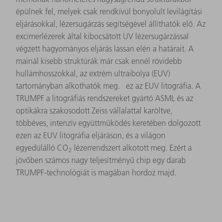
épülnek fel, melyek csak rendkívül bonyolult levilágítási
eljárásokkal, lézersugárzás segítségével állíthatók elő. Az
excimerlézerek által kibocsátott UV lézersugárzással
végzett hagyományos eljárás lassan eléri a határait. A
mainál kisebb struktúrák már csak ennél rövidebb
hullámhosszokkal, az extrém ultraibolya (EUV)
tartományban alkothatók meg. ez az EUV litográfia. A
TRUMPF a litográfiás rendszereket gyártó ASML és az
optikákra szakosodott Zeiss vállalattal karöltve,
többéves, intenzív együttműködés keretében dolgozott
ezen az EUV litográfia eljáráson, és a világon
egyedülálló CO
lézerrendszert alkotott meg. Ezért a
2
jövőben számos nagy teljesítményű chip egy darab
TRUMPF-technológiát is magában hordoz majd.