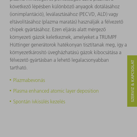
következő lépésben különböző anyagok dotálásához
(ionimplantáció), leválasztásához (PECVD, ALD) vagy
eltávolításához (plazma maratás) használják a félvezető
chipek gyártásához. Ezen eljárás alatt mérgező
környezeti gázok keletkeznek, amelyeket a TRUMPF
Hüttinger generátorok hatékonyan tisztítanak meg, így a
környezetkárosító üvegházhatású gázok kibocsátása a
félvezető gyártásban a lehető legalacsonyabban
SZERVIZ & KAPCSOLAT
tartható.
Plazmabevonás
Plasma enhanced atomic layer deposition
Spontán ívkisülés kezelés