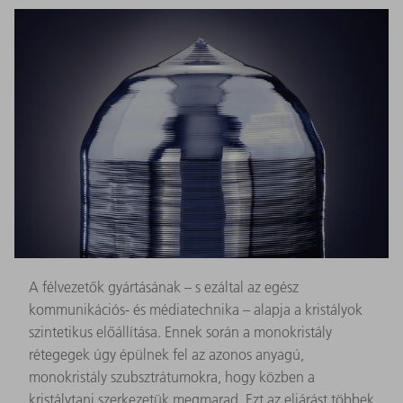
A félvezetők gyártásának – s ezáltal az egész
kommunikációs- és médiatechnika – alapja a kristályok
szintetikus előállítása. Ennek során a monokristály
rétegegek úgy épülnek fel az azonos anyagú,
monokristály szubsztrátumokra, hogy közben a
kristálytani szerkezetük megmarad. Ezt az eljárást többek