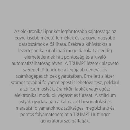
Az elektronikai ipar két legfontosabb sajátossága az
egyre kisebb méretű termékek és az egyre nagyobb
darabszámok előállítása. Ezekre a kihívásokra a
lézertechnika kínál ipari megoldásokat az eddig
elérhetetlennek hitt pontosság és a kiváló
automatizálhatóság révén. A TRUMPF lézerek alapvető
szerepet töltenek be a legújabb generációs
számítógépes chipek gyártásában. Emellett a lézer
számos további folyamatlépést is lehetővé tesz, például
a szilícium ostyák, áramköri lapkák vagy egész
elektronikai modulok vágását és fúrását. A szilícium
ostyák gyártásában alkalmazott bevonatolási és
maratási folyamatokhoz szükséges, megbízható és
pontos folyamatenergiát a TRUMPF Hüttinger
generátorai szolgáltatják.