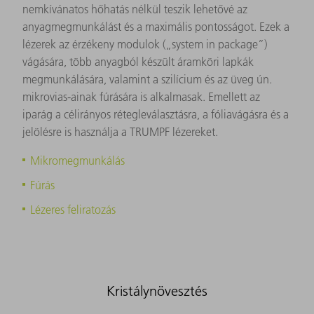
nemkívánatos hőhatás nélkül teszik lehetővé az
anyagmegmunkálást és a maximális pontosságot. Ezek a
lézerek az érzékeny modulok („system in package”)
vágására, több anyagból készült áramköri lapkák
megmunkálására, valamint a szilícium és az üveg ún.
mikrovias-ainak fúrására is alkalmasak. Emellett az
iparág a célirányos rétegleválasztásra, a fóliavágásra és a
jelölésre is használja a TRUMPF lézereket.
Mikromegmunkálás
Fúrás
Lézeres feliratozás
Kristálynövesztés