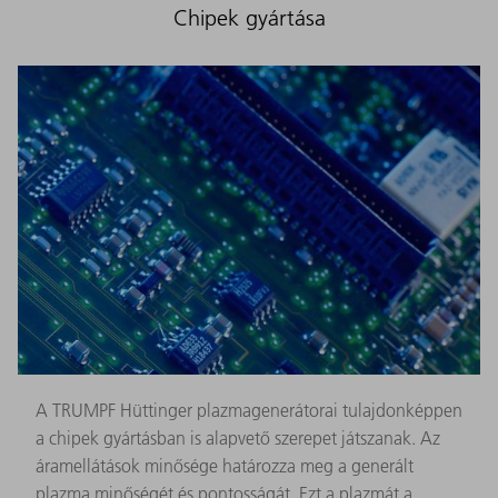
Chipek gyártása
A TRUMPF Hüttinger plazmagenerátorai tulajdonképpen
a chipek gyártásban is alapvető szerepet játszanak. Az
áramellátások minősége határozza meg a generált
plazma minőségét és pontosságát. Ezt a plazmát a