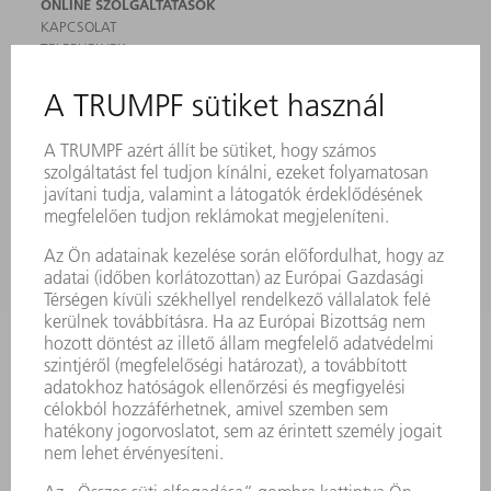
ONLINE SZOLGÁLTATÁSOK
KAPCSOLAT
TELEPHELYEK
RENDEZVÉNYEK ÉS DŐPONTOK
FELIRATKOZÁS HÍRLEVÉLRE
MYTRUMPF
BIZTONSÁGI ADATLAPOK
TERMÉKEK
GÉPEK & RENDSZEREK
LÉZER
TELJESÍTMÉNYELEKTRONIKA
ELEKTROMOS KÉZIGÉPEK
SMART FACTORY
SZOFTVER
SZOLGÁLTATÁSOK
ALKALMAZÁSOK
ÁGAZATOK
A VÁLLALAT
KARRIER
ÁLLÁSAJÁNLATOK
VÁLLALAT PROFIL
ÜGYVEZETÉS
ÜZLETI JELENTÉS