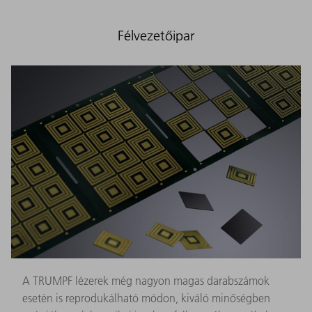
Félvezetőipar
A TRUMPF lézerek még nagyon magas darabszámok
esetén is reprodukálható módon, kiváló minőségben