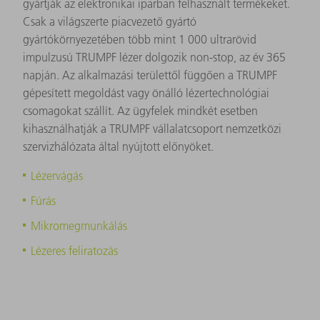
gyártják az elektronikai iparban felhasznált termékeket.
Csak a világszerte piacvezető gyártó
gyártókörnyezetében több mint 1 000 ultrarövid
impulzusú TRUMPF lézer dolgozik non-stop, az év 365
napján. Az alkalmazási területtől függően a TRUMPF
gépesített megoldást vagy önálló lézertechnológiai
csomagokat szállít. Az ügyfelek mindkét esetben
kihasználhatják a TRUMPF vállalatcsoport nemzetközi
szervizhálózata által nyújtott előnyöket.
Lézervágás
Fúrás
Mikromegmunkálás
Lézeres feliratozás