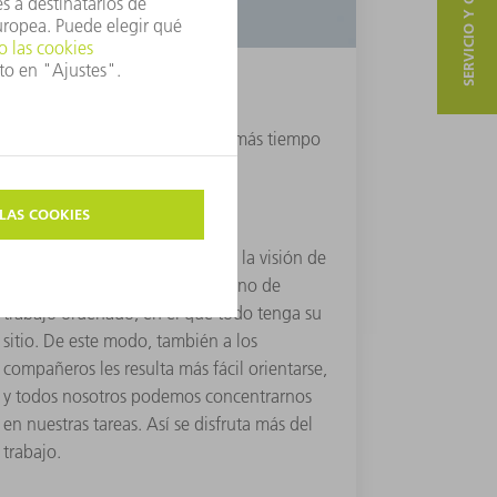
SERVICIO Y CONTACTO
ORDEN
“El orden nos permite dedicar más tiempo
a lo esencial: nuestro trabajo.”
Unas estructuras claras facilitan la visión de
conjunto. Esto incluye un entorno de
trabajo ordenado, en el que todo tenga su
sitio. De este modo, también a los
compañeros les resulta más fácil orientarse,
y todos nosotros podemos concentrarnos
en nuestras tareas. Así se disfruta más del
trabajo.