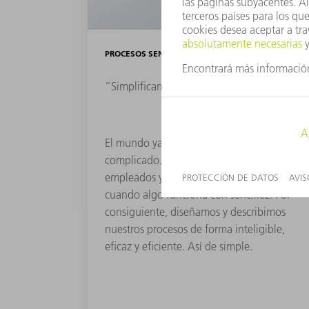
PROCESOS SENCILLOS
“Simplificamos las cosas”
El mundo ya es lo suficientemente
complicado. De ahí que nuestros clientes,
empleados y socios estén encantados
cuando algo funciona con sencillez. Por
consiguiente, diseñamos y describimos
nuestros procesos de forma inteligible,
eficaz y eficiente. Así de simple.