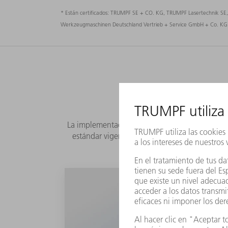
* Están certificados: TRUMPF SE + CO. KG, TRUMPF Lasertechnik 
Werkzeugmaschinen Deutschland Vertrieb + Service GmbH + Co. KG 
La implementación de nuestros principios de ca
estándar vigente para el conjunto del Grupo 