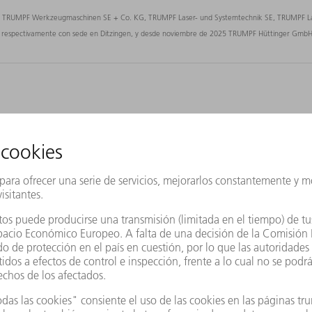
SE, TRUMPF Werkzeugmaschinen SE + Co. KG, TRUMPF Laser- und Systemtechnik SE, TRUMPF L
respectivamente con sede en Ditzingen, y desde noviembre de 2025 TRUMPF Hüttinger GmbH 
Nuestros principios
lidad en nuestro trabajo y nuestros productos tiene lugar mediant
TRUMPF. Nuestros nueve principios de calidad nos guían en la col
procesos y productos.