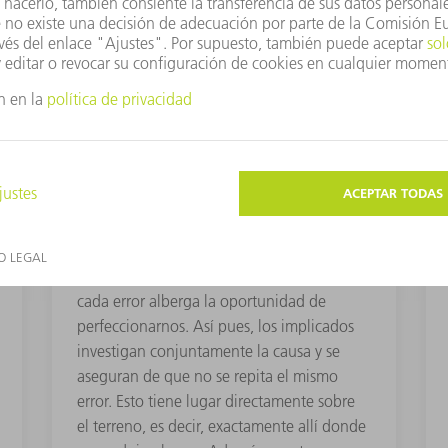
FILOSOFÍA DE GESTIÓN DE ERRORES
CONSTRUCTIVA
“Discutimos los errores y los eliminamos de
forma eficaz”
Los errores ocurren. Los asumimos y los
abordamos con transparencia. No en vano,
cada error alberga la oportunidad de
perfeccionarnos. Así pues, los implicados
investigan conjuntamente la causa y se
aseguran de que no se repita el mismo
error. Esto tiene lugar directamente sobre
el terreno, es decir, exactamente allí donde