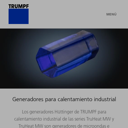
MENÚ
Generadores para calentamiento industrial
Los generadores Hüttinger de TRUMPF para
calentamiento industrial de las series TruHeat MW y
TruHeat MW son generadores de microondas e