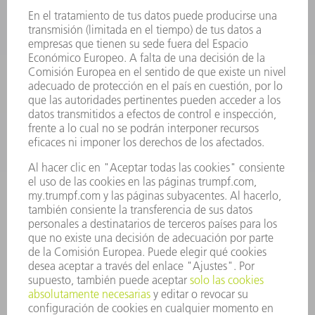
HERRAMIENTAS PORTÁTILES
FÁBRICA INTELIGENTE
SOFTWARE
SERVICIOS
APLICACIONES
SECTORES
EMPRESA
CARRERA PROFESIONAL
OFERTAS DE TRABAJO
PERFIL DE LA EMPRESA
JUNTA DIRECTIVA
INFORME ANUAL
PRINCIPIOS CORPORATIVOS
CUMPLIMIENTO
SISTEMA DE INFORMADORES
SEGURIDAD
COMUNICADOS DE PRENSA
REVISTAS
SOSTENIBILIDAD
MEDIO AMBIENTE Y CLIMA
SOCIEDAD Y EMPRESA
GESTIÓN EMPRESARIAL