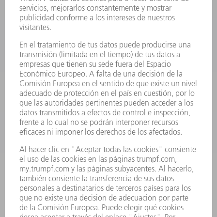
PRODUCTOS
MÁQUINAS Y SISTEMAS
LÁSER
ELECTRÓNICA DE POTENCIA
HERRAMIENTAS PORTÁTILES
FÁBRICA INTELIGENTE
SOFTWARE
SERVICIOS
APLICACIONES
SECTORES
EMPRESA
CARRERA PROFESIONAL
OFERTAS DE TRABAJO
PERFIL DE LA EMPRESA
JUNTA DIRECTIVA
INFORME ANUAL
PRINCIPIOS CORPORATIVOS
CUMPLIMIENTO
SISTEMA DE INFORMADORES
SEGURIDAD
COMUNICADOS DE PRENSA
REVISTAS
SOSTENIBILIDAD