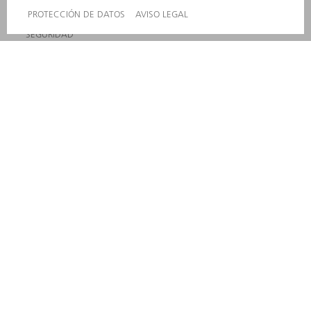
CUMPLIMIENTO
SISTEMA DE INFORMADORES
SEGURIDAD
COMUNICADOS DE PRENSA
REVISTAS
SOSTENIBILIDAD
MEDIO AMBIENTE Y CLIMA
SOCIEDAD Y EMPRESA
GESTIÓN EMPRESARIAL
AVISO LEGAL
PROTECCIÓN DE DATOS
COPYRIGHT Y MARCA REGISTRADA
TÉRMINOS & CONDICIONES
AJUSTES DE PRIVACIDAD
© 2026 TRUMPF