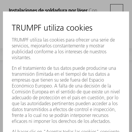
Instalaciones de soldadura por láser
Con
nuestros equipos de soldadura por láser,
dispondrá del útil ideal para unir metales,
plásticos u otros materiales sin deformaciones y
con costuras perfectas.
CONTACTO
NEWSROOM
EVENTOS Y
SUSCRIPCIÓN AL BOLETÍN
CONVOCATORIAS
DE TRUMPF
SERVICIOS ONLINE