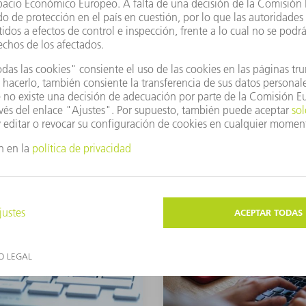
ction site in Haguenau
Más información