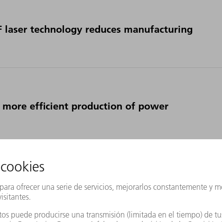
 laser technology reduces manufacturing
 more efficient production of power
presents its most productive and flexible