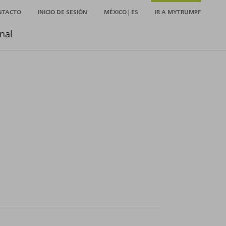
NTACTO
INICIO DE SESIÓN
MÉXICO | ES
IR A MYTRUMPF
nal