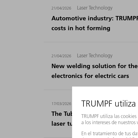
Laser Technology
21/04/2026
Automotive industry: TRUMPF
costs in hot forming
Laser Technology
21/04/2026
New welding solution for the
electronics for electric cars
Machine Tools
17/03/2026
The Tube trade show: TRUMPF 
laser tube cutting machine